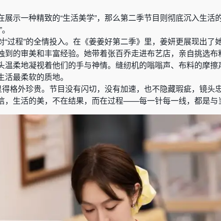
在展示一种精致的“生活美学”，那么第二季节目则彻底沉入生活
”。
对“过程”的全情投入。在《姜姜好第二季》里，姜妍更展现出了
独到的审美和丰富经验。她带着张百乔走进布艺店，亲自挑选布
头温柔地凝视着他们的手与神情。缝纫机的嗡嗡声、布料的摩擦
生活最柔软的质地。
代显得格外珍贵。节目没有闪切，没有加速，也不隐藏瑕疵，镜头
信，生活的美，不在结果，而在过程——每一针每一线，都是与