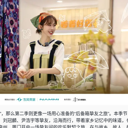
”，那么第二季则更像一场用心准备的“后备箱挚友之旅”。本季
、刘冠麟、尹浩宇等挚友，沿海而行，带着家乡记忆中的味道，
泉州、厦门开启一场挚友间的欢乐默契之旅，在与故乡、故人、