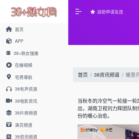
自助申请友连
首页
APP
38+熟女强推
在線視頻
首页
38资讯频道
暖意
宅男導航
38有声资源
当秋冬的冷空气一轮接一轮
38电影资讯
出，湖南卫视刘力辉团队制
38片商频道
份的暖心治愈。
演员频道
38资讯频道