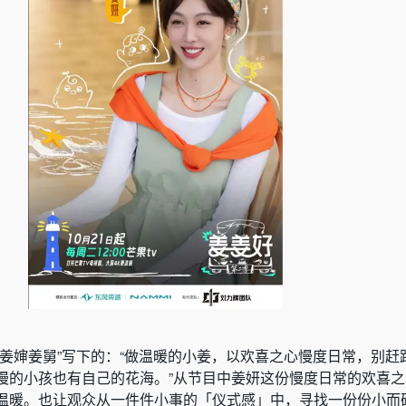
“姜婶姜舅”写下的：“做温暖的小姜，以欢喜之心慢度日常，别赶
慢的小孩也有自己的花海。”从节目中姜妍这份慢度日常的欢喜
温暖。也让观众从一件件小事的「仪式感」中，寻找一份份小而