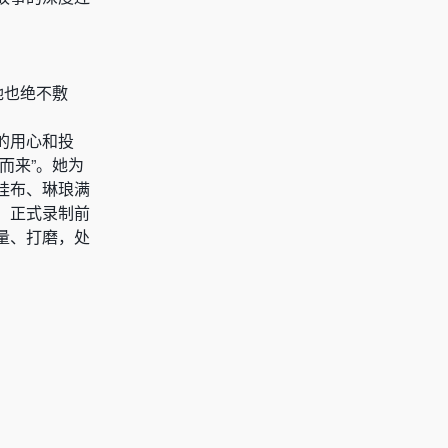
她也绝不敷
的用心和投
而来”。她为
挂布、琳琅满
。正式录制前
量、打磨，处