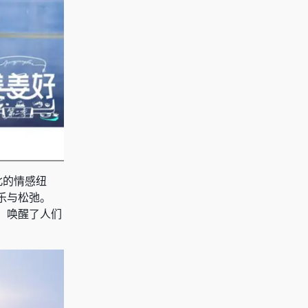
北的情感纽
乐与松弛。
，唤醒了人们