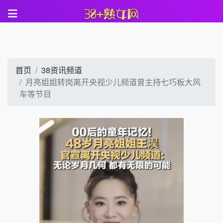
首页
38资讯频道
月亮姐姐转岗离开央视少儿频道曾主持七巧板大风
车等节目