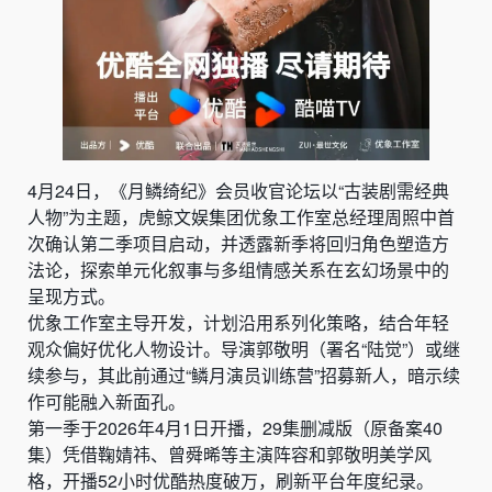
4月24日，《月鳞绮纪》会员收官论坛以“古装剧需经典
人物”为主题，虎鲸文娱集团优象工作室总经理周照中首
次确认第二季项目启动，并透露新季将回归角色塑造方
法论，探索单元化叙事与多组情感关系在玄幻场景中的
呈现方式。
优象工作室主导开发，计划沿用系列化策略，结合年轻
观众偏好优化人物设计。导演郭敬明（署名“陆觉”）或继
续参与，其此前通过“鳞月演员训练营”招募新人，暗示续
作可能融入新面孔。
第一季于2026年4月1日开播，29集删减版（原备案40
集）凭借鞠婧祎、曾舜晞等主演阵容和郭敬明美学风
格，开播52小时优酷热度破万，刷新平台年度纪录。