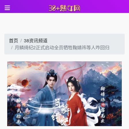
首页
38资讯频道
月鳞绮纪2正式启动全员牺牲鞠婧祎等人咋回归