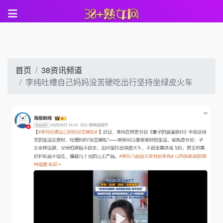
首页
38资讯频道
李纯吐槽自己妈妈没苦硬吃出行坚持坐绿皮火车