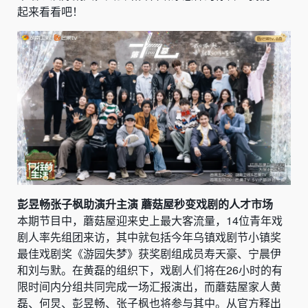
起来看看吧！
彭昱畅张子枫助演升主演 蘑菇屋秒变戏剧的人才市场
本期节目中，蘑菇屋迎来史上最大客流量，14位青年戏
剧人率先组团来访，其中就包括今年乌镇戏剧节小镇奖
最佳戏剧奖《游园失梦》获奖剧组成员寿天豪、宁晨伊
和刘与默。在黄磊的组织下，戏剧人们将在26小时的有
限时间内分组共同完成一场汇报演出，而蘑菇屋家人黄
磊、何炅、彭昱畅、张子枫也将参与其中。从官方释出