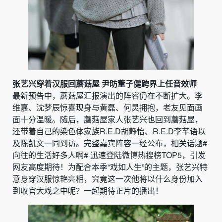
张艺兴穿着汉服回蘑菇屋 尹昉董子健跨界上任音效师
最新预告中，蘑菇屋汇报演出的阵容仍在不断扩大。李
维嘉、沈梦辰惊喜现身与黄磊、何炅拥抱，老友见面画
面十分温暖。随后，蘑菇屋家人张艺兴也回到蘑菇屋，
还带着自己的染色体家族R.E.D胡静怡、R.E.D李芊语以
及陈凯文一同到访。完整嘉宾阵容一经公布，相关话题#
向往的生活好多人啊# 迅速登陆微博热搜榜TOP5，引发
网友高度期待！为配合本季“戏如人生”的主题，张艺兴特
意身穿汉服惊艳亮相，究竟这一次他将以什么身份加入
到收官大戏之中呢？一起期待正片的播出！