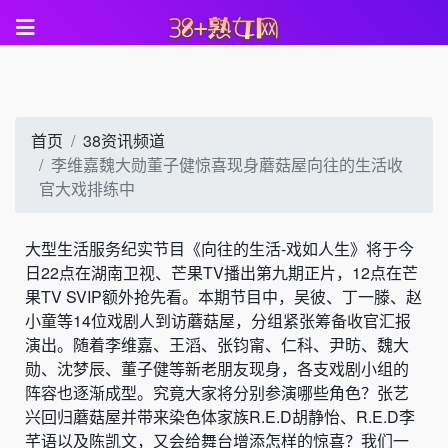
首页
38资讯频道
李维嘉魏大勋董子健惊喜现身蘑菇屋向往的生活收
官大戏排练中
大型生活服务纪实节目《向往的生活-戏如人生》将于今
日22点在湖南卫视、芒果TV播出第九期正片，12点在芒
果TV SVIP额外抢先看。本期节目中，吴彼、丁一滕、赵
小童等14位戏剧人到访蘑菇屋，分组紧张筹备收官汇报
演出。随着李维嘉、王滔、张钧甯、仁科、尹昉、魏大
勋、沈梦辰、董子健等新老朋友现身，各支戏剧小组的
阵容也逐渐成型。究竟大家将分别参演哪些角色？张艺
兴回归蘑菇屋并带来染色体家族R.E.D胡静怡、R.E.D李
芊语以及陈凯文，又会给舞台增添怎样的惊喜？我们一