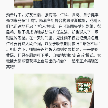
预告片中，好友王滔、张钧甯、仁科、尹昉、董子健率
先到来竞争“上岗”。随着各组舞台构思逐渐成型，戏剧人
们也迅速地开启了“抢人”模式。在《游园失梦》剧组，彭
昱畅、张子枫成功地从助演升任主演，却也迎来了一场
艰巨的考验。在一天时间里，兄妹俩不仅要记清角色走
位还要背熟大段台词，以至于晚餐期间依旧 “ 茶饭不思 ”
。相比之下，姗姗来迟的魏大勋则更显松弛，一来便帮
黄磊、何炅在厨房打下手，自如地切换“走亲戚”模式。究
竟魏大勋能否获得上台演出的机会？一起来正片揭晓答
案吧！