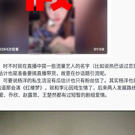
，时不时就在直播中提一些流量艺人的名字
（比如说热巴谈过恋
估计也是准备要搞直播带货，故意在炒话题引流呢。
，可要说杨洋的私生活没有瓜估计也只有粉丝信了。其实杨洋也
出道那会演《红楼梦》，就和李沁因戏生情了，后来两人发展路
天爱、乔欣、赵露思、王楚然都有过短暂的剧组爱情。