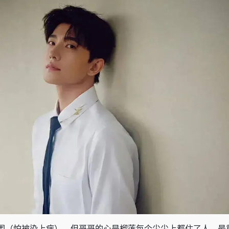
围
（怕被染上病）
，但哥哥的心是榴莲每个尖尖上都住了人，最