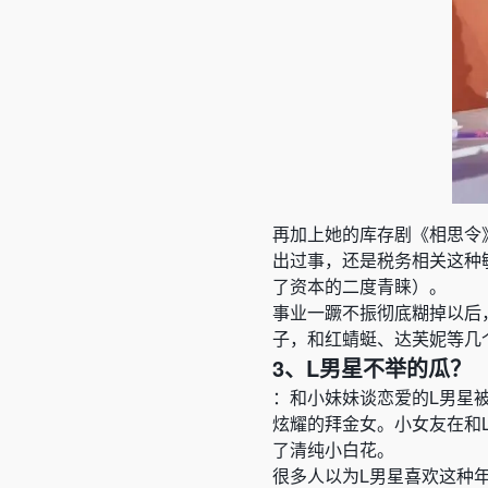
再加上她的库存剧《相思令
出过事，还是税务相关这种
了资本的二度青睐
）。
事业一蹶不振彻底糊掉以后
子，和红蜻蜓、达芙妮等几
3、L男星不举的瓜？
：和小妹妹谈恋爱的L男星
炫耀的拜金女。小女友在和
了清纯小白花。
很多人以为L男星喜欢这种