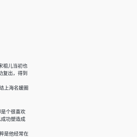
宋祖儿当初也
功复出，得到
巴结上海名媛圈
却是个很喜欢
己成功塑造成
纯粹是他经常在