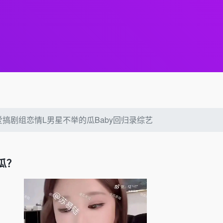
爱搞剧组恋情L男星不举的瓜Baby回归录综艺
瓜？