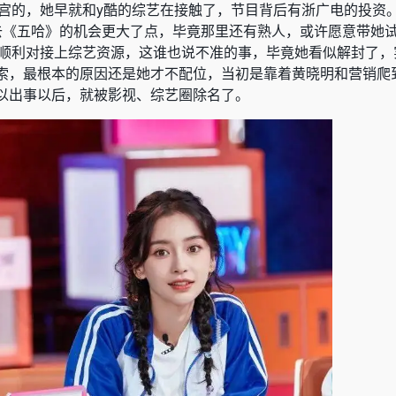
回宫的，她早就和y酷的综艺在接触了，节目背后有浙广电的投资
去《五哈》的机会更大了点，毕竟那里还有熟人，或许愿意带她
不能顺利对接上综艺资源，这谁也说不准的事，毕竟她看似解封了
索，最根本的原因还是她才不配位，当初是靠着黄晓明和营销爬到
以出事以后，就被影视、综艺圈除名了。