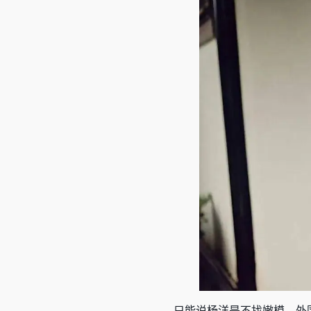
只能说杨洋是不找嫩模、外