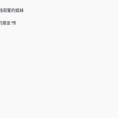
钱闺蜜的姐妹
的朋友”传