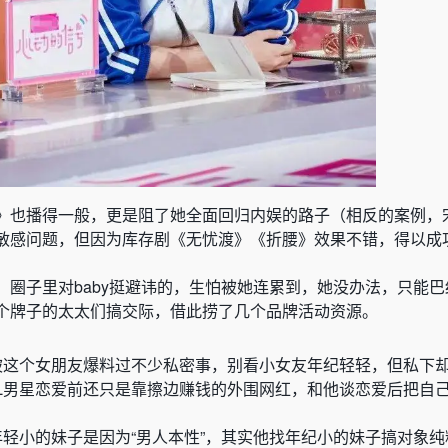
》也播得一般，更是阻了她全面回归内娱的路子（
相反的案例，
敏感问题，但因为库存剧《无忧渡》《折腰》效果不错，得以成
，圈子里对baby挺避讳的，生怕被她连累到，她没办法，只能
个牌子的太太们搞交际，借此捞了几个品牌活动资源。
被这个女朋友爆料过不少私密事，别看小女友年纪轻轻，但私下
L男星恋爱前还只是靠擦边赚钱的外围网红，和他谈恋爱后把自
年轻小的妹子是因为“男人本性”，其实他找年纪小的妹子搞对象