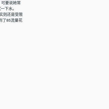
。可要说她常
试一下水。
，实则还是受限
了85流量花