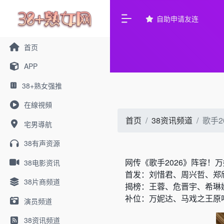
自助申请友连
首页
APP
38+熟女强推
在線視頻
首页
38资讯频道
歌手2
宅男導航
38有声资源
网传《歌手2026》阵容！
38电影资讯
首发：刘惜君、周兴哲、郑欣宜、
38片商频道
揭榜：王蓉、危晋宇、希琳娜
补位：万妮达、马戏之王原
演员频道
38资讯频道