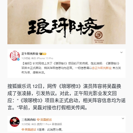
搜狐娱乐讯 12日，
网传《琅琊榜3》演员阵容将吴磊换
成了张凌赫
，引发热议。对此，
正午阳光影业
发文回
应：“《琅琊榜3》项目未正式启动，相关阵容信息均为谣
言。”早前，吴磊对接也打假相关传闻。