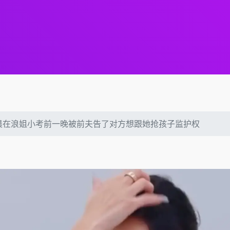
晨在浪姐小考前一晚被前夫告了对方想跟她抢孩子监护权