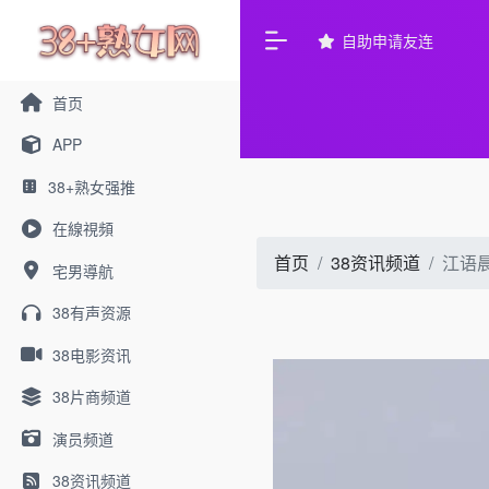
自助申请友连
首页
APP
38+熟女强推
在線視頻
首页
38资讯频道
江语
宅男導航
38有声资源
38电影资讯
38片商频道
演员频道
38资讯频道