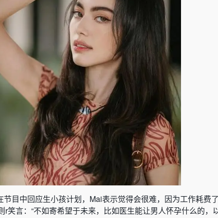
i在节目中回应生小孩计划，Mai表示觉得会很难，因为工作耗费
则r笑言：“不如寄希望于未来，比如医生能让男人怀孕什么的，以