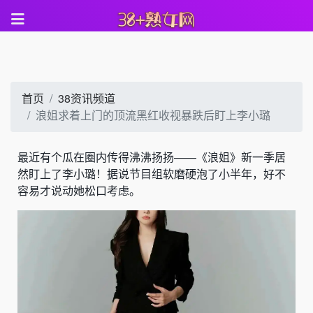
首页
38资讯频道
浪姐求着上门的顶流黑红收视暴跌后盯上李小璐
最近有个瓜在圈内传得沸沸扬扬——《浪姐》新一季居
然盯上了李小璐！据说节目组软磨硬泡了小半年，好不
容易才说动她松口考虑。