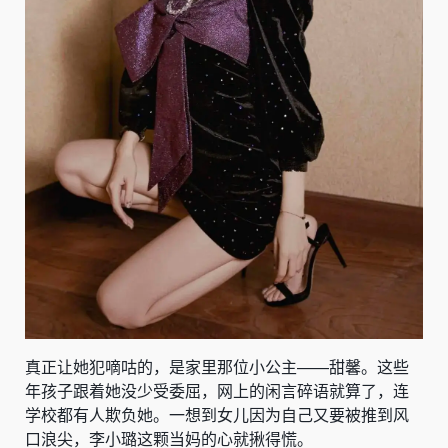
真正让她犯嘀咕的，是家里那位小公主——甜馨。这些
年孩子跟着她没少受委屈，网上的闲言碎语就算了，连
学校都有人欺负她。一想到女儿因为自己又要被推到风
口浪尖，李小璐这颗当妈的心就揪得慌。