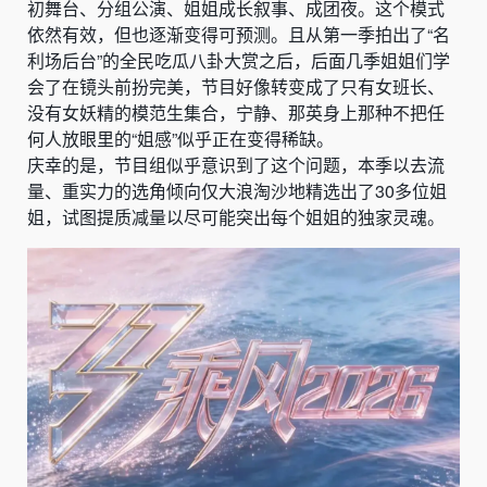
初舞台、分组公演、姐姐成长叙事、成团夜。这个模式
依然有效，但也逐渐变得可预测。且从第一季拍出了“名
利场后台”的全民吃瓜八卦大赏之后，后面几季姐姐们学
会了在镜头前扮完美，节目好像转变成了只有女班长、
没有女妖精的模范生集合，宁静、那英身上那种不把任
何人放眼里的“姐感”似乎正在变得稀缺。
庆幸的是，节目组似乎意识到了这个问题，本季以去流
量、重实力的选角倾向仅大浪淘沙地精选出了30多位姐
姐，试图提质减量以尽可能突出每个姐姐的独家灵魂。