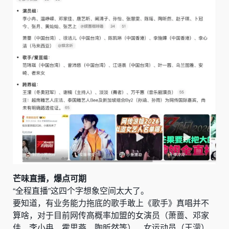
芒味直播，爆点可期
“全程直播”这四个字想象空间太大了。
要知道，有业务能力拖底的歌手敢上《歌手》真唱并不
算啥，对于目前网传高概率加盟的女演员（萧蔷、邓家
佳、李小冉、霍思燕、陶昕然等）、女运动员（王濛）