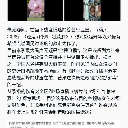
毫无疑问，在当下热度低迷的综艺行业里，《乘风
2026》（还是习惯叫《浪姐7》）很可能是开年以来最有
希望点燃国民讨论度的救市之作了。
目前本季最大看点无疑是“全程直播”，这是该系列六年来
首度尝试舞台公演全直播并上星湖南卫视播出，换言
之，全国人民将有很大概率第一时间见证内娱女演员们
的史诗级唱跳翻车名场面。有《歌手》爆改直播再造重
启收视高峰的珠玉在前，芒果这次既是敢“赌”又是很“毒”
的一招。
从录播的修音安全区到7场直播（初舞台 5场公演 总决
赛）的“裸考现场”，目测这季敢来节目的各领域女艺人都
是狠角色，非歌手姐姐们究竟能否稳住舞台？谁会现场
翻车爆上头条？谁又会制造新的国民话题？