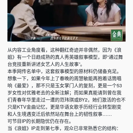
从内容工业角度看，这种翻红奇迹并非偶然，因为《浪
姐》有一个日趋成熟的真人秀英雄叙事模型，即“通过舞
台竞技重新讲述女艺人的人生故事”。
本季网传名单中，这套叙事模型的原材料仍储备充足。
想象一下，如果今年上了春晚的周慧敏能再抱着话筒唱
响《最爱》，那不只是玉女掌门人的复刻，更是一个53
岁女性对优雅老去的全新注解；而如果真能请到曾在我
们青春年华里走过一遭的范玮琪或BY2，她们激活的也不
只是KTV金曲记忆，更是华语女歌手历经行业转型剧变
和人生境遇变迁后依然站在舞台上的韧性叙事……
可节目IP的长期隐忧仍在存在。
当《浪姐》IP走到第七季，观众已非常熟悉它的结构：