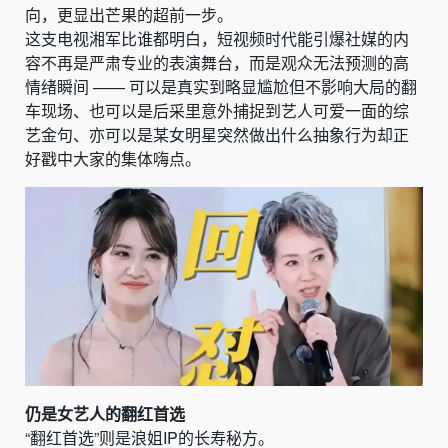
向，更显出芒果的超前一步。
这支电视湘军比谁都明白，短视频时代能引爆社媒的内
容不再是严肃专业的表演舞台，而是观众无法预测的高
情绪瞬间 —— 可以是真实到略显尴尬但不影响大局的翻
车现场、也可以是后采里意外捕捉到艺人可爱一面的综
艺金句、亦可以是某女明星突然做出什么抽象行为却正
好戳中大家的集体嗨点。
仍是女艺人的翻红首选
“翻红首选”则是浪姐IP的长寿秘方。