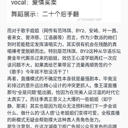
而对于歌手姐姐（网传有范玮琪、BY2、安崎、叶一茜、
者来女、曾沛慈、江语晨等）而言，作为少数派的她们
到时若能稳定发挥演唱实力，其实很有机会在残酷的真
唱裸考里脱颖而出，特别是范玮琪、BY2这种从华语乐坛
黄金年代厮杀过来的姐姐，效仿王心凌学姐再红一次应
该问题不大，如果真给芒果带足了流量再顺势签约个
《歌手》今年就不愁没活干了！
再者，直播模式的不确定性本身就是最强剧本，毕竟没
彩排过的意外远比精心设计的冲突更抓人。像王濛直播
那句“全是问题”能出圈，恰因为在完美人设泛滥的时代它
太真实了。而往季真正意义上大爆的一些姐姐（如宁
静、那英）其实也是因为观众无法预料她们下一步会说
什么、做什么的“活人感”让老姐姐们变得可爱，全程直播
的新模式无疑会帮助撑大这种真人秀角色张力。
犀牛注意到，在这次湖南卫视广告部公众号发布的品牌