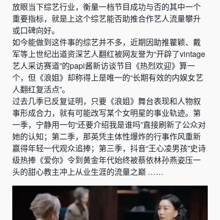
放眼当下综艺行业，衡量一档节目成功与否的其中一个
重要指标，就是上这个综艺能否助推合作艺人流量攀升
或口碑向好。
如今能做到这件事的综艺并不多，近期因助推瞿颖、戴
军等上世纪出道资深艺人翻红被网友誉为“开辟了vintage
艺人采访赛道”的papi酱新访谈节目《热烈欢迎》算一
个，但《浪姐》却称得上是唯一的“长期有效的内娱女艺
人翻红复活点”。
过去几季已反复证明，只要《浪姐》舞台表现和人物叙
事形成合力，就有可能改写某个女明星的事业轨迹。第
一季，宁静用一句“还要介绍我是谁吗”直接刷新了公众对
她的认知；第二季，那英凭主体性爆炸的行事作风重新
赢得年轻一代观众追捧；第三季，抖音“王心凌男孩”史诗
级热捧《爱你》令到黄金年代始终被蔡依林孙燕姿压一
头的甜心教主冲上从业生涯的流量之巅 ……