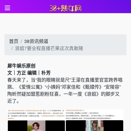
首页
38资讯频道
浪姐7要全程直播芒果这次真敢赌
犀牛娱乐原创
文｜方正 编辑｜朴芳
春天来了，当“我的眼睛就是尺”王濛在直播里官宣跨界唱
跳、《爱情公寓》“小姨妈”邓家佳和《甄嬛传》“安陵容”
陶昕然疑加盟惹剧粉狂喜，一年一度《浪姐》的脚步又
近了。