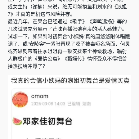
或女主持（谢楠）来说，绝无可能摸鱼和划水的《浪姐
7》才真的是机遇与风险并存。
最近几年，芒果台已经通过《歌手》《声鸣远扬》等的
几次试验充分展示了芒味直播张弛有度的活人感魅力。
试想一下，如果到时初舞台“小姨妈”真的唐悠悠附体唱跑
调了、或“安陵容”一紧张再现了嗓子被毒哑名场面，何炅
或齐思钧带着往季姐姐再一顿安抚来个神级救场，辐射
人群极广的《爱情公寓》《甄嬛传》情怀受众不得把首
播热搜给冲爆了？