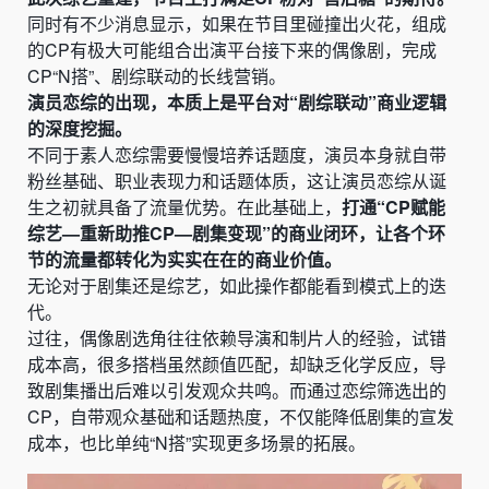
同时有不少消息显示，如果在节目里碰撞出火花，组成
的CP有极大可能组合出演平台接下来的偶像剧，完成
CP“N搭”、剧综联动的长线营销。
演员恋综的出现，本质上是平台对“剧综联动”商业逻辑
的深度挖掘。
不同于素人恋综需要慢慢培养话题度，演员本身就自带
粉丝基础、职业表现力和话题体质，这让演员恋综从诞
生之初就具备了流量优势。在此基础上，
打通“CP赋能
综艺—重新助推CP—剧集变现”的商业闭环，让各个环
节的流量都转化为实实在在的商业价值。
无论对于剧集还是综艺，如此操作都能看到模式上的迭
代。
过往，偶像剧选角往往依赖导演和制片人的经验，试错
成本高，很多搭档虽然颜值匹配，却缺乏化学反应，导
致剧集播出后难以引发观众共鸣。而通过恋综筛选出的
CP，自带观众基础和话题热度，不仅能降低剧集的宣发
成本，也比单纯“N搭”实现更多场景的拓展。