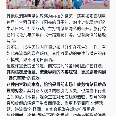
其他以消除明星边界感为内核的综艺，还有如观察明星
独居与合租日常的《闪亮的日子》，24小时记录他们的
生活日常、社交互动，主打情绪与隐私的公开。旅行综
艺如《花儿与少年》《一路繁花》等，也有类似的话题
导向。
只不过，以往类似内容很少如《好事在花生》一样，有
如此高流量的嘉宾班底，其能够带动的关注与潜在的商
业模式，都不可同日而语。
但或许需要提出的是，前文提到的各种明星综艺打法，
其内核都是话题、流量导向的内容逻辑，更加剧着内娱
“娱乐至死”的狂欢。
这种内容取向本身，恰恰是目前市场上疲劳情绪日益凸
显的对象，
其对路人观众的吸引力丢失，也是当下行业
面对的危机本身。观众正在对无底线的造糖、刻意的冲
突和虚假的演绎产生负面印象，当更多节目陷入“博话
题、赚流量”的怪圈，其实会把潜在观众推得更远。
与此同时，这种“娱乐至死”的模式，也在不断形成演员