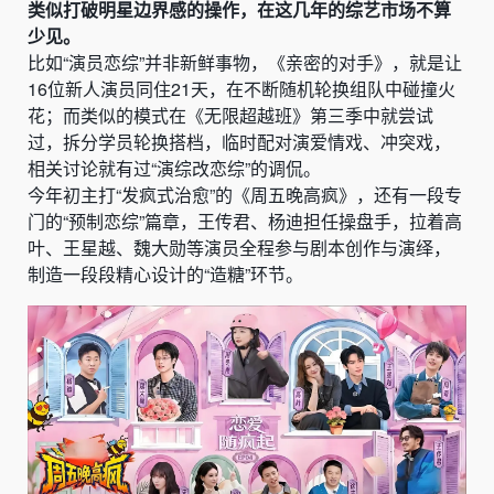
类似打破明星边界感的操作，在这几年的综艺市场不算
少见。
比如“演员恋综”并非新鲜事物，《亲密的对手》，就是让
16位新人演员同住21天，在不断随机轮换组队中碰撞火
花；而类似的模式在《无限超越班》第三季中就尝试
过，拆分学员轮换搭档，临时配对演爱情戏、冲突戏，
相关讨论就有过“演综改恋综”的调侃。
今年初主打“发疯式治愈”的《周五晚高疯》，还有一段专
门的“预制恋综”篇章，王传君、杨迪担任操盘手，拉着高
叶、王星越、魏大勋等演员全程参与剧本创作与演绎，
制造一段段精心设计的“造糖”环节。