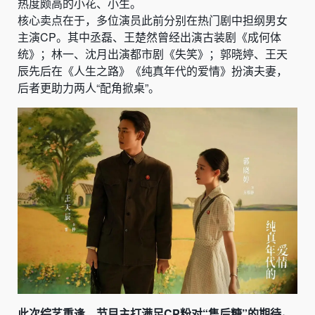
热度颇高的小花、小生。
核心卖点在于，多位演员此前分别在热门剧中担纲男女
主演CP。其中丞磊、王楚然曾经出演古装剧《成何体
统》；林一、沈月出演都市剧《失笑》；郭晓婷、王天
辰先后在《人生之路》《纯真年代的爱情》扮演夫妻，
后者更助力两人“配角掀桌”。
此次综艺重逢，节目主打满足CP粉对“售后糖”的期待。