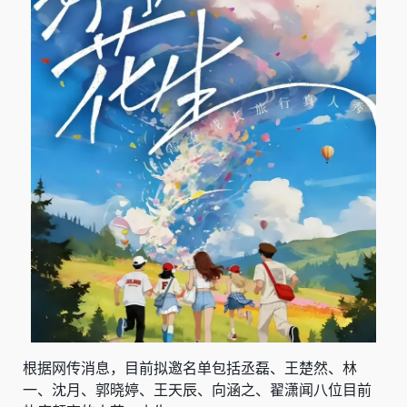
根据网传消息，目前拟邀名单包括丞磊、王楚然、林
一、沈月、郭晓婷、王天辰、向涵之、翟潇闻八位目前