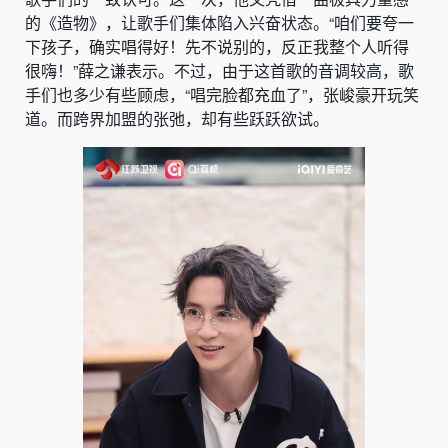
的《造物》，让歌手们集体陷入兴奋状态。“咱们要夸一
下孩子，确实唱得好！先不说别的，反正我整个人听得
很嗨！”薛之谦表示。不过，由于这首歌的音调较高，歌
手们也多少有些顾虑，“唱完脸都充血了”，张峻豪开玩笑
道。而跨界加盟的张弛，却有些跃跃欲试。