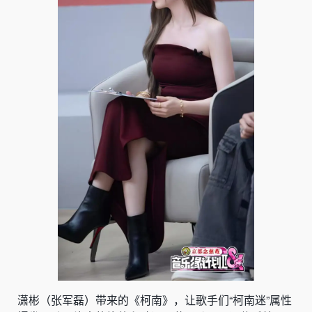
潇彬（张军磊）带来的《柯南》，让歌手们“柯南迷”属性