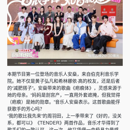
本期节目第一位登场的音乐人安燊，来自伯克利音乐学
院。她不仅是黄子弘凡和希林娜依·高的校友，还是后者
的“减肥搭子”。安燊带来的歌曲《疤痕体》，灵感来源于
她的母亲。“妈妈是剖宫产，一直用外套遮掩，但我觉得
（疤痕）是她的勋章。”音乐人安燊表示。这首歌曲能俘
获歌手的芳心吗？
“我的歌比我先来”的周羽田，上一季带来了《好的，没关
系，都可以》《TENDER》两首作品，音乐才华得到了
歌手们的一致认可。这一次，他又凭借一曲极具力量感