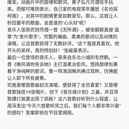
爆发。动画片中的旋律和歌词，黄子弘凡可谓信手拈
来。而郁可唯则表示，自己家的电视常年播放《名侦探
柯南》，对其中的剧情更是如数家珍。那么，这首让人
秒回童年的歌曲，会是谁的“心头好”呢？
音乐人张雨农则凭借一首《无所谓》，被张靓颖直接“盖
章”为“发片歌手”。完整的编曲、柔美的歌词以及动情的
演唱，让这首歌获得了无数好评。“这个我是真喜欢。他
开头的采样，真的特别好！”张峻豪表示。
最后一位登场的音乐人，是来自东北小城的毛然鹤。一
首《晚风请你告诉她》主打温柔治愈风，悠扬旋律包裹
着干净纯粹的歌词，像一阵清润晚风拂过耳畔，仿佛能
让人卸下所有疲惫。
究竟是哪首歌曲初次演唱，便获得了全员喜爱？又是哪
首歌独揽19张唱片，创下《音乐缘计划》之最，并且导
致爆灯装置出现了损耗？这六首歌好听到什么程度，让
周深发出“今天六首歌听完之后，我们每个人都非常兴奋”
的感叹？答案即将在节目里揭晓。