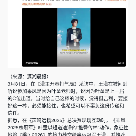
（来源：潇湘晨报）
3月31日，在《濛主开春打气局》采访中，王濛在被问到
听说参加乘风是因为叶童老师时，说因为叶童是上一届
的C位出道，当时给自己这棒的时候，觉得挺吉利，要接
好这一棒，必须能接住，也希望可以不辜负这份传递和
信任。
据悉，在《声鸣远扬2025》总决赛现场互动时，《乘风
2025总冠军》叶童以短道速滑的“推臀传棒”动作，象征性
地将《乘风2026》的接力棒交给奥运冠军王濛，并推荐