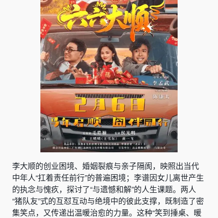
李大顺的创业困境、婚姻裂痕与亲子隔阂，映照出当代
中年人“扛着责任前行”的普遍困境；李谱因女儿离世产生
的执念与愧疚，探讨了“与遗憾和解”的人生课题。两人
“猪队友”式的互怼互动与绝境中的彼此支撑，既制造了密
集笑点，又传递出温暖治愈的力量。这种“笑到捶桌、暖