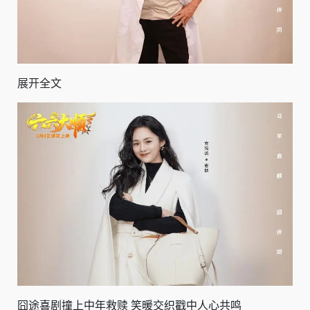
展开全文
囧途喜剧撞上中年救赎 笑暖交织戳中人心共鸣