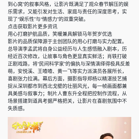
到心窝”的叙事风格，让影片既满足了观众春节解压的娱
乐需求，又能引发对生活、家庭与责任的深度思考，实
现了“娱乐性”与“情感力”的双重突破。
点击获取影片更多资讯
用心打磨护航品质，笑暖兼具解锁马年贺岁优选
影片的品质保障源于主创团队的用心打磨与实力配置。
总导演李孟武将自身公益经历与人生感悟融入剧本，历
经近百次修改，让故事与角色更显真实鲜活；肖轶打破
正剧戏路，将“民间科学家”的偏执与深情演绎得极具反差
萌，安悦溪、王喳喳、黄一飞等实力派演员各展所长，
喜剧张力拉满。幕后方面，摄影指导郑杨以精湛技艺捕
捉从深圳都市到西北戈壁的壮丽风光，每一帧画面都兼
具美感与叙事力；制片人曹东升全程把控制作流程，从
场景搭建到道具考据严格把关，让影片在喜剧氛围中不
失质感。