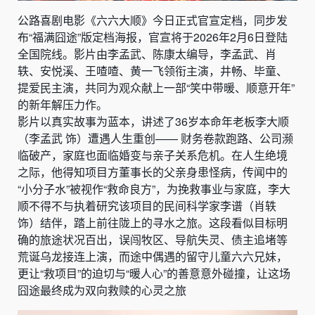
公路喜剧电影《六六大顺》今日正式官宣定档，同步发
布“福满囧途”版定档海报，官宣将于2026年2月6日登陆
全国院线。影片由李孟武、陈康太编导，李孟武、肖
轶、安悦溪、王喳喳、黄一飞领衔主演，井畅、毕童、
提爱民主演，共同为观众献上一部“笑中带暖、顺意开年”
的新年解压力作。
影片以真实故事为蓝本，讲述了36岁本命年老板李大顺
（李孟武 饰）遭遇人生重创—— 财务卷款跑路、公司濒
临破产，家庭也面临婚变与亲子关系危机。在人生绝境
之际，他得知项目方董事长的父亲身患怪病，传闻中的
“小分子水”被视作“救命良方”，为挽救事业与家庭，李大
顺不得不与执着研究该项目的民间科学家李谱（肖轶
饰）结伴，踏上前往陇上的寻水之旅。这段看似目标明
确的旅途状况百出，误闯牧区、导航失灵、债主追堵等
荒诞乌龙接连上演，而途中偶遇的留守儿童六六兄妹，
更让“救项目”的迫切与“暖人心”的善意意外碰撞，让这场
囧途最终成为双向救赎的心灵之旅