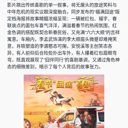
影片跳出传统喜剧的单一叙事，将无厘头的旅途笑料与
中年危机的现实议题深度融合。同步发布的“福满囧途”版
定档海报将故事精髓浓缩呈现：一辆被红包、福字、春
联装点的面包车喜气洋洋，满溢着春节的热闹氛围，红
金色调的搭配既契合新春民俗，又充满“六六大顺”的吉祥
寓意。车厢内，李孟武饰演的李大顺眉头微蹙却难掩笑
意，肖轶塑造的李谱憨态可掬，安悦溪等主创笑态各
异，有人前仰后合险些扑出车外，有人攥着红包眉眼弯
弯，既直观展现了“囧伴同行”的喜剧基调，又通过角色神
态的细微差别，暗示了每个人背后的故事张力。