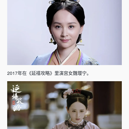
2017年在《延禧攻略》里演宫女魏璎宁。