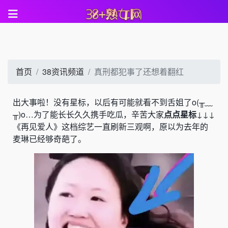
首页
38资讯频道
真刑都犯事了还想着翻红
出大事啦！没有星标，以后有可能就看不到舌姐了o(╥﹏
╥)o…为了能长长久久携手吃瓜，辛苦大家
点点星标
↓↓↓
《
再见爱人
》这档综艺一直刷新三观啊，原以为去年的
麦琳已经够奇葩了。