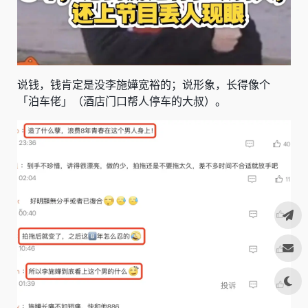
说钱，钱肯定是没李施嬅宽裕的；说形象，长得像个
「泊车佬」（酒店门口帮人停车的大叔）。