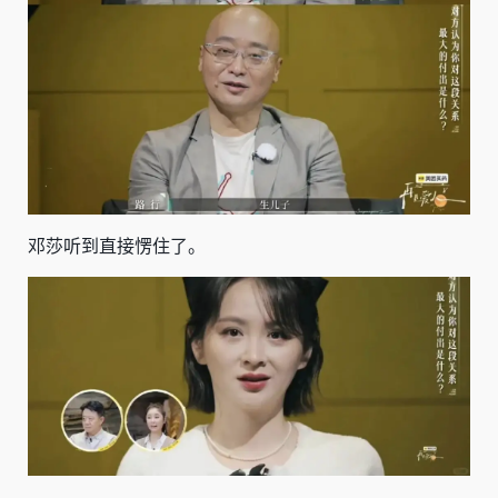
邓莎听到直接愣住了。