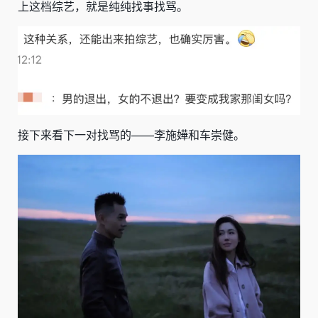
上这档综艺，就是纯纯找事找骂。
接下来看下一对找骂的——
李施嬅
和
车崇健
。