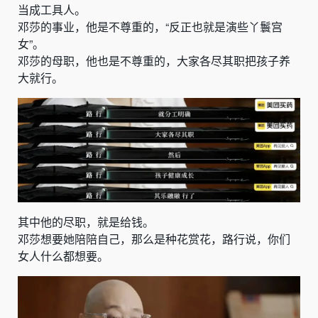
当成工具人。
邓莎的事业，他是不尊重的，“
反正也就是演些丫鬟宫
女
”。
邓莎的母职，他也是不尊重的，大家各尽其职把孩子养
大就行。
其中他的尽职，就是
给钱
。
邓莎想要她陪陪自己，那么是种花赏花，路行说，
你们
女人什么都想要
。