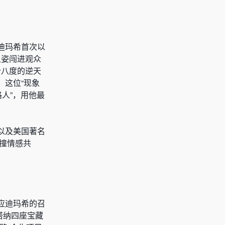
迪玛希首次以
之姿闯进观众
五个八度的逆天
，这位“现象
人”，用他最
以及美国著名
撞情感共
应迪玛希的召
塔纳四座宝藏