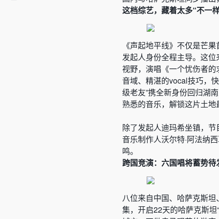
这档综艺，藏着太多“不一样
《声起地平线》不仅是芒果
发起人身份全程主导。这位来
视野，演唱《一个忧伤者的求救
音域、精湛的vocal技巧
级老友”携全新身份回归湖
熟悉的音乐，解锁这片土地
除了发起人迪玛希坐镇，节
音乐制作人沃尔特·阿法纳
鸣。
跨国竞演：六国唱将蓄势待
八位来自中国、哈萨克斯坦
集，开启22天的哈萨克斯