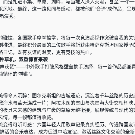
，而是扎进市集、草原、湖畔，与当地人深入交流，甚至“一带一
采风地。最终，这一路见闻与感动，都被他们“音译”成作品，呈
乐唱演秀。
的碰撞，各国歌手摩拳擦掌，将每一次竞演都视作突破自我的关
制推进，最终积分最高的三位歌手将斩获由哈萨克斯坦国家授予的
路日记，既有友谊的温度，更有竞技的热血。
种草机，双重惊喜来袭
、声获赞”——中外歌手打破风格壁垒携手演绎，每一首作品都兼
循环的“神曲”。
美得令人沉醉：图尔克斯坦的古城遗迹，沉淀着千年丝路的历史
澈海水与蓝天连成一片；阿拉木图的雪山与冼星海大街交相辉映
的极具未来感的建筑与广袤的草原无缝衔接，展现传统与现代的
风情，每一帧都值得收藏。
流变得可听可感：六国年轻人用歌声记录真实经历、传递跨国友
成鲜活的音乐表达，成为促进中哈友谊、激活丝路文化交流的全新I