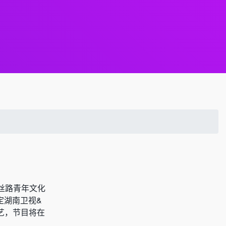
丝路青年文化
定湖南卫视&
艺，节目将在