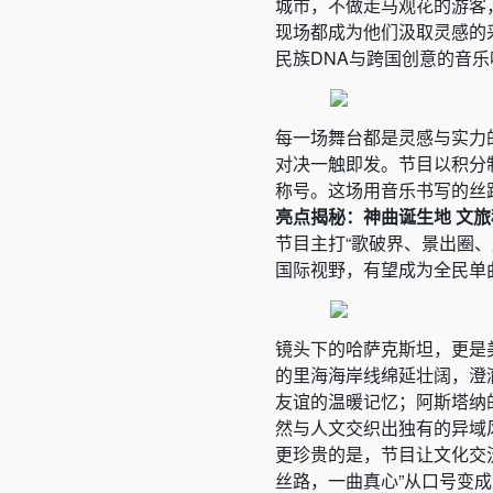
城市，不做走马观花的游客
现场都成为他们汲取灵感的
民族DNA与跨国创意的音
每一场舞台都是灵感与实力
对决一触即发。节目以积分
称号。这场用音乐书写的丝
亮点揭秘：神曲诞生地
文旅
节目主打“歌破界、景出圈
国际视野，有望成为全民单曲
镜头下的哈萨克斯坦，更是
的里海海岸线绵延壮阔，澄
友谊的温暖记忆；阿斯塔纳
然与人文交织出独有的异域
更珍贵的是，节目让文化交
丝路，一曲真心”从口号变