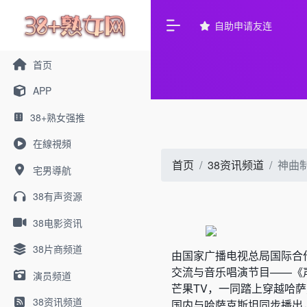
自助申请友连
首页
APP
38+熟女强推
在線視頻
首页
38资讯频道
神曲
宅男導航
38有声资源
38电影资讯
38片商频道
由国家广播电视总局国际合
交流与音乐唱演节目——《声
演员频道
芒果TV，一同踏上穿越哈
38资讯频道
国内与哈萨克斯坦同步播出