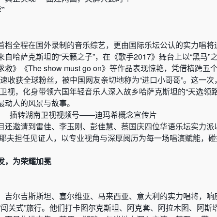
”
首档全程在国外录制的音乐综艺，更由国际乐坛公认的实力唱将
自哈萨克斯坦的“天籁之子”，在《歌手2017》舞台上以“黑马”
》《The show must go on》等作品表现惊艳，凭借横跨
，快速收获全球粉丝，被中国网友亲切地称为“进口小哥哥”。这一次
南卫视，化身带领六国年轻音乐人深入故乡哈萨克斯坦的“天选领路
最动人的风景与故事。
插转湖南卫视视频号——迪玛希概念宣传片
目还邀请到雷佳、李玉刚、彭佳慧、蔡国庆四位华语乐坛实力派
西耶夫担任见证人，以专业视角与深厚阅历为每一场唱演赋能，碰
发，为荣耀加冕
、吉尔吉斯斯坦、塞尔维亚、马来西亚、意大利的实力唱将，响
坦“闯关式”旅行。他们打卡图尔克斯坦、阿克套、阿拉木图、阿斯