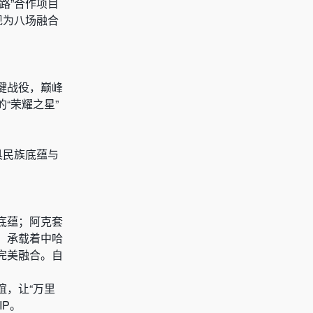
路”合作项目
现为八场融合
键战役，巅峰
“荣耀之星”
具民族底蕴与
底蕴；阿克套
，承载着中哈
完美融合。自
谊，让“万里
P。