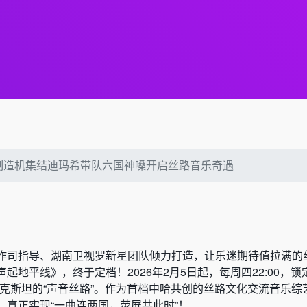
制造机集结迪玛希带队六国神嗓开启丝路音乐奇遇
作司指导、湖南卫视罗新星团队倾力打造，让乐迷期待值拉满的
起地平线》，终于定档！2026年2月5日起，每周四22:00，锁
萨克斯坦的“声音丝路”。作为首档中哈共创的丝路文化交流音乐综
，真正实现“一曲连两国，荧屏共此时”！