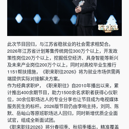
此次节目回归，与江苏省稳就业的社会需求相契合。
2026年江苏省计划筹集传统岗位300万个以上，开发政
策性岗位20万个以上，挖掘低空经济、具身智能等新兴
及未来产业岗位200万个以上，同时对高校毕业生推行
1151帮扶措施，《职来职往2026》将为就业市场供需两
端提供实际对接解决方案。
作为经典求职IP，《职来职往》自2010年播出以来，累
计推出400余期节目，助力1500余名求职者获得心仪职
位，30余位职场达人的专业分享也让节目成为电视媒体
服务民生的标杆。2026版节目仍由李响主持，刘同、陈
默、岳屾山等原班职场达人回归，同时新增优质企业面
试官，组成全新面试团。
《职来职往2026》将分春招季、秋招季播出，精准覆盖