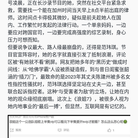
号凌晨，正在长沙录节目的她，突然在社交平台紧急求
救，需要找一个能在加州时间当天早上8点半前出庭的律
师。这时间点卡得极其微妙，疑似是前夫趁她人在国
内、工作繁忙时发起的法律行动。一个单亲妈妈，一边
要应对跨国官司，一边要完成高强度的综艺录制，身心
压力可想而知。
但要说争议最大、路人缘最崩盘的，还得是范玮琪。节
目官宣阵容时，她的名字就直接引发了抵制浪潮，评论
区被“有她就不看”刷屏。网友把她多年的“黑历史”做成时
间线：从“哈佛学霸”人设被质疑造假，到与昔日闺蜜张韶
涵的“插刀门”，最致命的是2023年其丈夫陈建州被多名女
性指控性骚扰时，范玮琪选择坚定站在丈夫一边，甚至
联合起诉指控者。这种“与受害者为敌”的立场，让她在内
地的观众缘彻底崩塌。这次上《浪姐7》，被很多人视为
她内地事业的“最后一搏”，但显然，互联网是有记忆的。