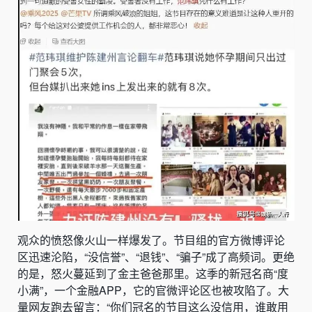
观众的愤怒像火山一样爆发了。节目组的官方微博评论
区迅速沦陷，“没信誉”、“退钱”、“骗子”成了高频词。更绝
的是，怒火蔓延到了金主爸爸那里。这季的新冠名商“度
小满”，一个金融APP，它的官微评论区也被攻陷了。大
量网友跑去留言：“你们冠名的节目这么没信用，谁敢用