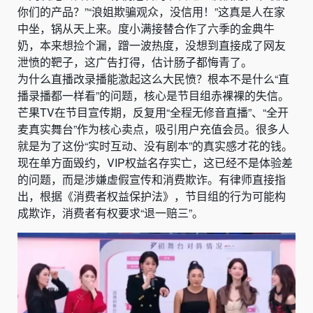
你们的产品？”“浪姐欺骗观众，没信用！”这真是人在家
中坐，锅从天上来。度小满接替合作了六季的金典牛
奶，本来想捡个漏，蹭一波热度，没想到直接成了网友
泄愤的靶子，这广告打得，估计肠子都悔青了。
为什么直播改录播能激起这么大民愤？根本不是什么“直
播录播都一样看”的问题，核心是节目组赤裸裸的失信。
芒果TV在节目宣传期，反复用“全程无修音直播”、“全开
麦真实舞台”作为核心卖点，吸引用户充值会员。很多人
就是为了这份“实时互动、没有剧本”的真实感才花的钱。
现在单方面毁约，VIP权益名存实亡，这已经不是体验差
的问题，而是涉嫌虚假宣传和消费欺诈。有律师直接指
出，根据《消费者权益保护法》，节目组的行为可能构
成欺诈，消费者有权要求“退一赔三”。