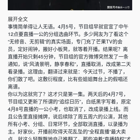
展开全文
事情简单得让人无语。4月5号，节目组早就官宣了中午
12点要直播一公的分组选曲环节。多少网友为了看这个
“无修音、无剪辑”的真实场面，专门充了芒果TV的会
员，定好闹钟，搬好小板凳，就等着开播。结果呢？离
直播开始只剩45分钟，节目组的官方微博突然发了一条
通知，说“风清景明，静享春和”，直播取消，改成第二天
看录播。这理由，翻译过来就是：今天过节，不播了，
你们散了吧。这敷衍程度，比有些姐姐舞台上的假唱还
离谱。
你以为这就完了？这才只是第一集。两天后的4月7号，
节目组又更新了所谓的“追综日历”，白纸黑字写着，原定
4月8号直播的一公小考，也取消了，改成录播上线。而
且公告里直接摊牌，说后续除了周五周六的公演，其他
所有小考、分组、日常环节，全部取消直播，以录播为
主。好家伙，开播前吹得天花乱坠的“全程直播”最大卖
点，就这么轻飘飘地自己推翻了。那些冲着“直播特权”才