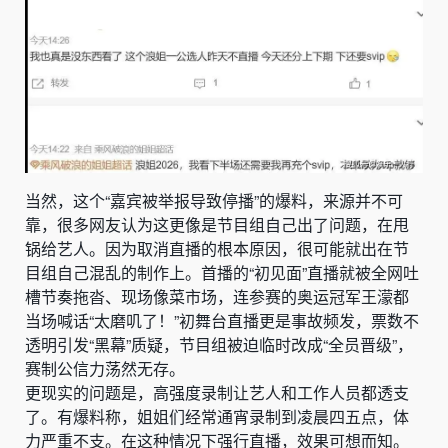
当然，这个“嘉宾被举报导致停播”的爆料，来源并不可
靠，很多网友认为这更像是节目组自己出了问题，在甩
锅给艺人。因为取消直播的根本原因，很可能就出在节
目组自己混乱的制作上。首播的“初见面”直播就被全网吐
槽节奏拖沓、现场像菜市场，连参赛的奥运冠军王濛都
当场喊话“太磨叽了！”初舞台直播更是事故频发，票数不
透明引发“黑幕”质疑，节目组被迫临时改成“全员晋级”，
赛制公信力荡然无存。
更现实的问题是，高强度录制让艺人和工作人员都透支
了。有爆料称，姐姐们经常通宵录制到凌晨四五点，体
力严重不支。在这种情况下强行直播，效果可想而知。