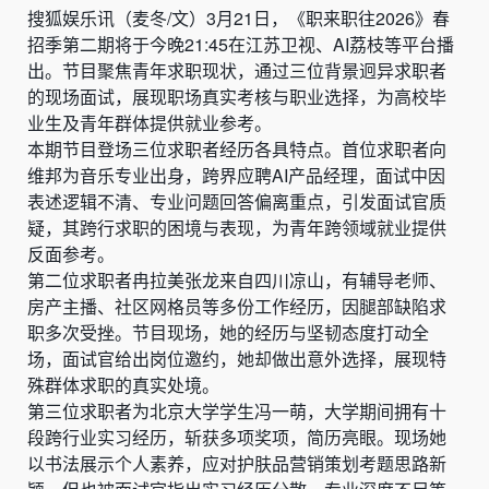
搜狐娱乐讯（麦冬/文）3月21日，《职来职往2026》春
招季第二期将于今晚21:45在江苏卫视、AI荔枝等平台播
出。节目聚焦青年求职现状，通过三位背景迥异求职者
的现场面试，展现职场真实考核与职业选择，为高校毕
业生及青年群体提供就业参考。
本期节目登场三位求职者经历各具特点。首位求职者向
维邦为音乐专业出身，跨界应聘AI产品经理，面试中因
表述逻辑不清、专业问题回答偏离重点，引发面试官质
疑，其跨行求职的困境与表现，为青年跨领域就业提供
反面参考。
第二位求职者冉拉美张龙来自四川凉山，有辅导老师、
房产主播、社区网格员等多份工作经历，因腿部缺陷求
职多次受挫。节目现场，她的经历与坚韧态度打动全
场，面试官给出岗位邀约，她却做出意外选择，展现特
殊群体求职的真实处境。
第三位求职者为北京大学学生冯一萌，大学期间拥有十
段跨行业实习经历，斩获多项奖项，简历亮眼。现场她
以书法展示个人素养，应对护肤品营销策划考题思路新