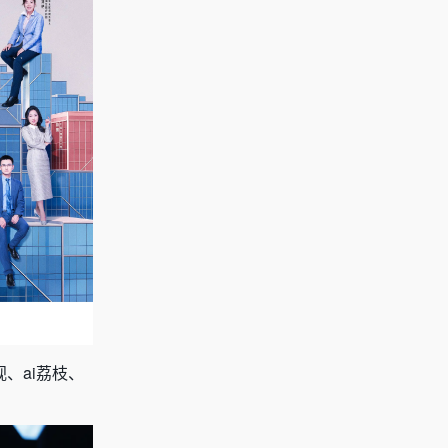
视、ai荔枝、