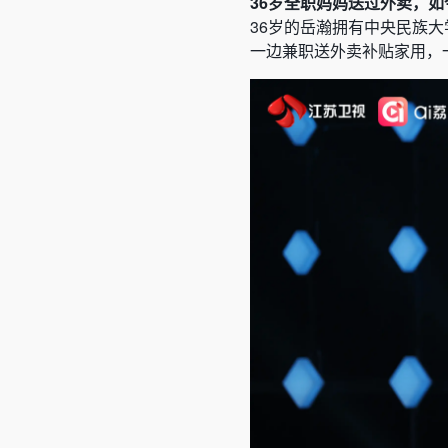
36
岁全职妈妈送过外卖，如
36岁的岳瀚拥有中央民族
一边兼职送外卖补贴家用，