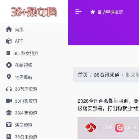
自助申请友连
首页
APP
38+熟女强推
在線視頻
首页
38资讯频道
职来
宅男導航
38有声资源
2026全国两会期间强调
38电影资讯
极落实部署，打出稳就业“
38片商频道
演员频道
38资讯频道