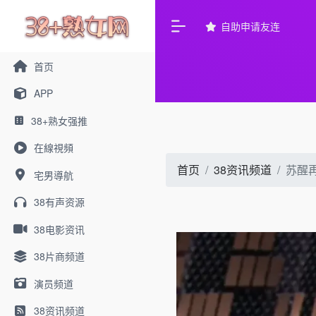
自助申请友连
首页
APP
38+熟女强推
在線視頻
首页
38资讯频道
苏醒
宅男導航
38有声资源
38电影资讯
38片商频道
演员频道
38资讯频道