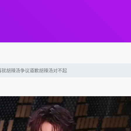
再就胡辣汤争议道歉胡辣汤对不起