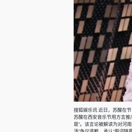
搜狐娱乐讯 近日，苏醒在节目
苏醒在西安音乐节用方言推
是”。该言论被解读为对河南
汤”争议道歉，承认“用词随