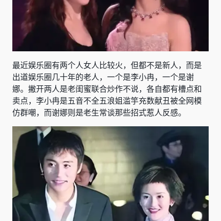
最近娱乐圈有两个人女人比较火，但都不是新人，而是
出道娱乐圈几十年的老人，一个是李小冉，一个是谢
娜。撇开两人是老闺蜜联合炒作不说，各自都有槽点和
卖点，李小冉是五音不全五浪姐滥竽充数献丑被全网模
仿群嘲，而谢娜则是老生常谈那些招式惹人反感。