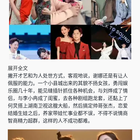
展开全文
撇开才艺和为人处世方式，客观地说，谢娜还是有让人
佩服的能力。一个小县城出来的其貌不扬女孩，勇闯娱
乐圈几十年，能见缝插针抓住各种机会，与刘烨成了情
侣，与李小冉成了闺蜜，去各种剧组跑龙套，还黏上了
何炅搭上湖南卫视这艘大船，然后搞定帅哥张杰，恋爱
结婚生娃之后，养家带娃忙事业都不误，不得不说情商
智商精力超群，这样的人不成功都难。