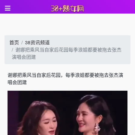
首页
38资讯频道
谢娜把乘风当自家后花园每季浪姐都要被拖去张杰
演唱会团建
谢娜把乘风当自家后花园，每季浪姐都要被拖去张杰演
唱会团建