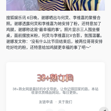
搜狐娱乐讯 6日晚，谢娜晒出与何炅、李维嘉的聚餐合
照。谢娜透露何炅和李维嘉为她安排了粉，还特意加了
鸡腿，谢娜称这是“最幸福的事”。照片显示三人围坐餐
桌，面前摆放米粉，何炅与李维嘉比V合影，氛围温馨。
谢娜发文称：“没有什么比节目结束后，被两位哥哥安排
吃好吃的粉，还特意给加鸡腿更幸福的事了吧～”
38+熟女网是最好的中文导航，让你记得回家的路，本站
收录优质精品网站，每日更新。
友链申请
关于我们