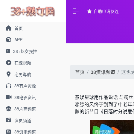
自助申请友连
首页
APP
38+熟女强推
在線視頻
首页
38资讯频道
这也
宅男導航
38有声资源
煮娱星球
用作品说话 与粉
38电影资讯
恋综的风终于刮到了中老年
38片商频道
鹅的新节目《日落时分说爱
演员频道
38资讯频道