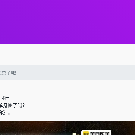
太勇了吧
丝同行
单身圈了吗？
你》。