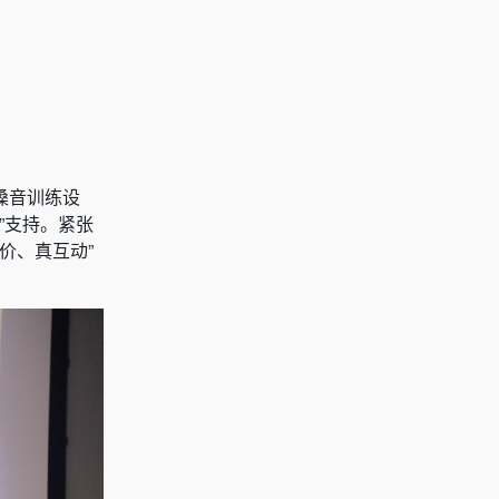
嗓音训练设
”支持。紧张
价、真互动”