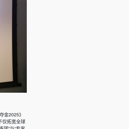
金2025》
不仅拓宽全球
练团”与“专家