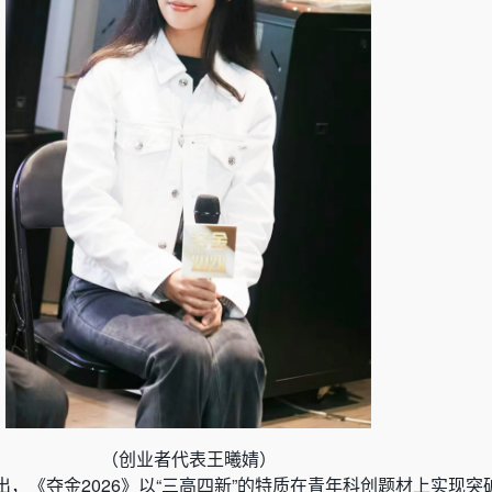
（创业者代表王曦婧）
，《夺金2026》以“三高四新”的特质在青年科创题材上实现突