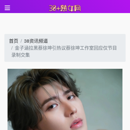
首页
38资讯频道
金子涵拉黑蔡徐坤引热议蔡徐坤工作室回应仅节目
录制交集