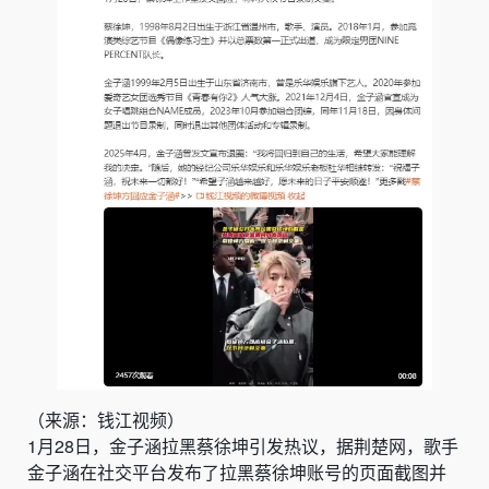
（来源：钱江视频）
1月28日，
金子涵拉黑蔡徐坤
引发热议，据荆楚网，歌手
金子涵在社交平台发布了拉黑蔡徐坤账号的页面截图并