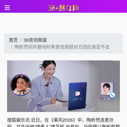
首页
38资讯频道
陶昕然问孙俪何时来参加浪姐对方回应肯定不去
搜狐娱乐讯 近日，在《乘风2026》中，陶昕然连麦孙
俪，并告诉她“祺贵人”唐艺昕 也参加，孙俪便让陶昕然帮