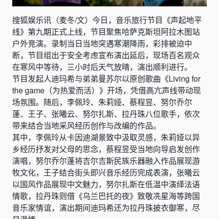
搜狐娱乐讯（麦冬/文）今日，音乐旅行节目《声起地平
线》第九期正式上线，节目聚焦哈萨克斯坦阿拉木图站
户外竞演。录制当日当地突遇寒潮降雨，彩排被迫中
断，节目组出于安全考虑宣布演出延后，现场百名观众
在寒风中等待，三小时后天气放晴，演出顺利进行。
节目发起人迪玛希与弟弟曼苏尔以原创歌曲《Living for
the game（为热爱而活）》开场，凭借高亢声线带动现
场氛围。随后，李佩玲、朱莉娅、蔡程昱、努尔乔尔
蓬、王子、张曦云、努尔扎斯、拉丹珠八位歌手，依次
带来结合当地采风经历创作与改编的作品。
其中，李佩玲从卡因迪湖景致中汲取灵感，朱莉娅以异
乡经历抒发对父母的思念，蔡程昱受当地向导启发创作
演唱，努尔乔尔蓬将吉尔吉斯民族乐器融入作品展现游
牧文化，王子结合街头即兴音乐经历完成表演，张曦云
以国风作品展现中文魅力，努尔扎斯在低温中演绎法语
情歌，拉丹珠则借《乌兰巴托的夜》致敬冼星海等跨国
音乐家情谊，演出期间迪玛希还为拉丹珠披衣御寒，尽