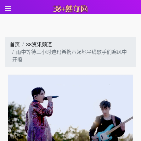
首页
38资讯频道
雨中等待三小时迪玛希携声起地平线歌手们寒风中
开嗓