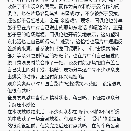
收获了不少观众的喜爱。而作为首次和彭于晏合作的闫
佩伦，也在片场名副其实“追星成功”，不仅被彭于晏揍，
还被彭于晏扛着走，全是“亲密戏”。现场，闫佩伦也分享
彭于晏在片中对自己说出的那句东北话“哪嘎达滴”，正是
彭于晏的临场爆梗。闫佩伦也开玩笑地表示，这句塑料
东北话也让自己听得有点“难受”，这恰恰也是片中逗趣反
差感的来源。曾参演如《龙门镖局》、《宇宙探索编辑
部》等系列喜剧作品的杨皓宇，也在片中和自己最爱的
脱口秀演员付航合作了一把。谈及付航那场把白布盖在
自己头上的对手戏，杨皓宇现场分享这个令不少观众发
出爆笑的动作，正是付航即兴现挂的。
观众笑爽两小时！直言影片“轻松爆笑不费脑，设定很疯
但很有共鸣”
全员发疯戳中当代人精神状态，蒋雪鸣、卜钰给观众分
享解压小妙招
在本次放映结束后，不少观众都在两个小时的不间断爆
笑中收获了一场全身放松。有观众分享：“影片的设定虽
然很癫很超前，但笑完之后还有点共鸣，在每个角色身