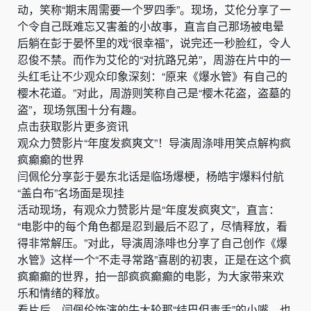
动，笑称“期末周需要一个罗四季”。现场，艾伦分享了一
个令自己既难忘又害羞的小故事，直言自己那场被电晕
后躺在彭于晏怀里的戏“很幸福”，说完还一秒脸红，令人
忍俊不禁。而作为艾伦的“对抗路兄弟”，周游在片中的一
头红毛让不少观众印象深刻：“原来《爆水管》有自己的
樱木花道。”对此，周游则笑称自己是“樱木花盗，盗墓的
盗”，现场氛围十分有趣。
点击获取影片更多资讯
观众力赞影片“年度发疯爽文”！导演周涤啡用笑点解构疯
疯癫癫的世界
闫佩伦分享彭于晏东北话是临场爆梗，杨皓宇爆料付航
“盖白布”名场面是现挂
活动现场，有观众力赞影片是“年度发疯爽文”，直言：
“电影中的每个角色都是忍到最后不忍了，尽情释放，看
得非常解压。”对此，导演周涤啡也分享了自己创作《爆
水管》这样一个“不走寻常路”喜剧的初衷，正是在这个疯
疯癫癫的世界，拍一部疯疯癫癫的电影，为大家带来欢
乐和情绪的释放。
看片后，闫佩伦饰演的牛大轮那“结巴但毒舌”的小嘴，也