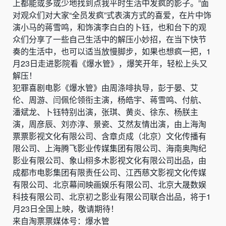
上都能或多或少地找到点我平时生活中发疯的影子。”面
对观众们对大家“全员发疯”式表演方式的喜爱，在片中饰
演小马的蒋雪鸣，和饰演李白白的卜钰，也和台下的观
众们分享了一些自己生活中的解压小妙招，在当下快节
奏的生活中，也可以适当放慢脚步，如果也想疯一把，1
月23日走进影院看《爆水管》，爆笑开年，轻松上头又
解压！
犯罪喜剧电影《爆水管》由周涤啡执导，彭于晏、艾
伦、周游、闫佩伦领衔主演，杨皓宇、蒋雪鸣、付航、
潘斌龙、卜钰特别出演，张琪、黄炎、徐东、杨朕主
演，周彦辰、刘亦淳、景瓷、艾然友情出演，由上海淘
票票影视文化有限公司、含章贞成（北京）文化传播有
限公司、上海腾飞影业传媒集团有限公司、海南奥陶纪
影业有限公司、象山栩多木影视文化有限公司出品，由
成都市电影集团有限责任公司、江西慈文影视文化传媒
有限公司、北京幕间映画娱乐有限公司、北京大晟数娱
科技有限公司、北京初之影业有限公司联合出品，将于1
月23日全国上映，敬请期待！
来自淘票票媒体号：爆水管