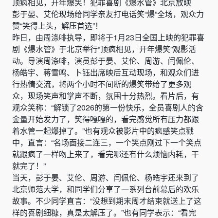
顶疯相见，开年爆笑！犯罪喜剧《爆水管》北京放映
彭于晏、艾伦现场给同学亲友打电话笑“爆”全场，观众力
赞“笑得上头，解压首选”！
昨日，由周涤啡执导，即将于1月23日全国上映的犯罪喜
剧《爆水管》于北京举行“顶疯相见，开年爆笑”观影活
动。导演周涤啡，演员彭于晏、艾伦、周游、闫佩伦、
杨皓宇、蒋雪鸣、卜钰出席映后互动现场，和观众们进
行热情交流，将两个小时不间断的爆笑带给了更多观
众，现场笑声和掌声不断，氛围十分热烈。看片后，有
观众笑称：“解锁了2026的第一份快乐，全员喜剧人的含
金量开始发力了，笑得嘎嘎的，看完感觉所有压力都跟
着水管一起爆掉了。”也有观众被影片中的疯感笑点戳
中，直言：“名场面接二连三，一个笑点刚过下一个笑点
就跟疯了一样吻上来了，看完哪还有什么烦恼内耗，干
就完了！”
当天，彭于晏、艾伦、周游、闫佩伦、杨皓宇还来到了
北京师范大学，和同学们分享了一系列台前幕后的欢乐
故事。不少同学直言：“没想到期末周才结束就送上了这
样的喜剧细糠，真是太解压了。”也有同学表示：“看完