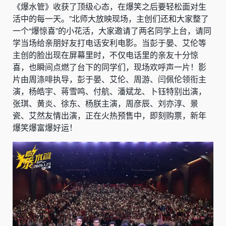
《爆水管》收获了顶级心态，在爆笑之后要轻松面对生
活中的每一天。”北师大放映现场，主创们还和大家整了
一个“爆惊喜”的小花活，大家邀请了两名同学上台，请同
学当场给亲朋好友打电话安利电影。当彭于晏、艾伦等
主创的脸出现在屏幕里时，不仅电话里的亲友十分惊
喜，也瞬间点燃了台下的同学们，现场欢呼声一片！影
片由周涤啡执导，彭于晏、艾伦、周游、闫佩伦领衔主
演，杨皓宇、蒋雪鸣、付航、潘斌龙、卜钰特别出演，
张琪、黄炎、徐东、杨朕主演，周彦辰、刘亦淳、景
瓷、艾然友情出演，正在火热预售中，即刻购票，新年
爆笑爆富爆好运！