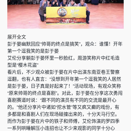
展开全文
彭于晏幽默回应“帅哥的终点是搞笑”，观众：谁懂！开年
第一个逗我笑的是彭于晏
艾伦分享躺彭于晏怀里一秒脸红，周游笑称片中红毛造
型是“樱木花盗”
看片后，不少观众被彭于晏在片中出演东南亚卷王警察
逗翻，也有人直言：“没想到开年第一个逗我笑的人居然
是彭于晏，日子真是好起来了！”活动现场，有观众笑称
“原来帅哥的终点是喜剧”。对此，彭于晏在分享这次勇闯
喜剧赛道时说：“跟不同的演员有不同的交流是最开心
的。”他还分享片中诸如“挖水管”等又疯又癫的戏份，有
多都是和喜剧人们在现场碰撞出来的，十分天马行空。
而作为彭于晏在片中的铁子和师傅，艾伦饰演的罗四季
一系列哄睡解压小连招也让不少来观影的同学十分心