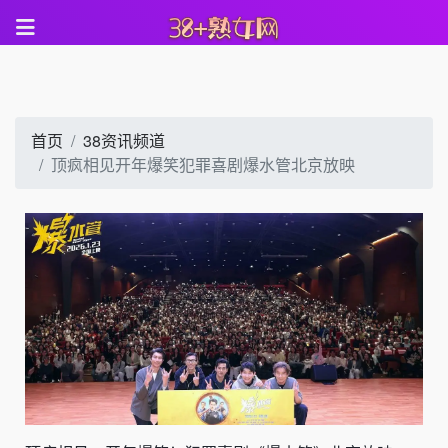
首页
38资讯频道
顶疯相见开年爆笑犯罪喜剧爆水管北京放映