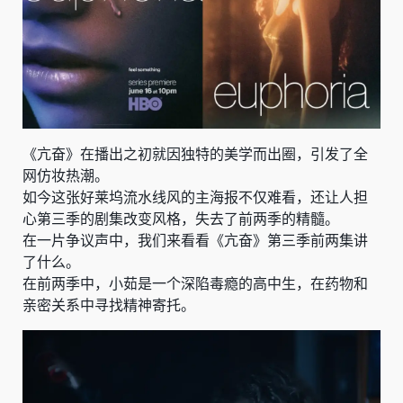
《亢奋》在播出之初就因独特的美学而出圈，引发了全
网仿妆热潮。
如今这张好莱坞流水线风的主海报不仅难看，还让人担
心第三季的剧集改变风格，失去了前两季的精髓。
在一片争议声中，我们来看看《亢奋》第三季前两集讲
了什么。
在前两季中，
小茹
是一个深陷毒瘾的高中生，在药物和
亲密关系中寻找精神寄托。