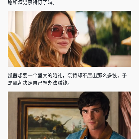
愿和渣男奈特订了婚。
凯茜想要一个盛大的婚礼，奈特却不愿出那么多钱，于
是凯茜决定自己想办法赚钱。