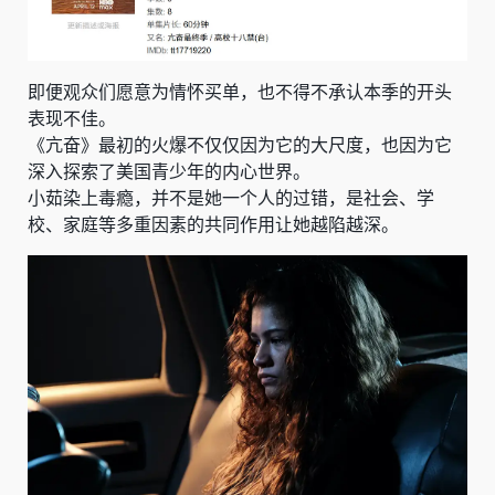
即便观众们愿意为情怀买单，也不得不承认本季的开头
表现不佳。
《亢奋》最初的火爆不仅仅因为它的大尺度，也因为它
深入探索了美国青少年的内心世界。
小茹染上毒瘾，并不是她一个人的过错，是社会、学
校、家庭等多重因素的共同作用让她越陷越深。