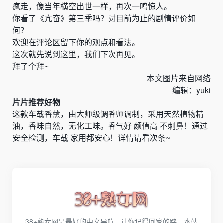
疯走，像当年横空出世一样，再次一鸣惊人。
你看了《亢奋》第三季吗？对目前为止的剧情评价如
何？
欢迎在评论区留下你的观点和看法。
这次就先说到这里，我们下次再见。
拜了个拜
~
本文图片来自网络
编辑：yuki
片片推荐好物
这款车载香薰，由大师级调香师调制，采用天然植物精
油，香味自然，无化工味。香气好 颜值高 不刺鼻！通过
安全检测，车载 家用都安心！
详情请看次条~
38+熟女网是最好的中文导航，让你记得回家的路，本站