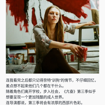
连我看完之后都只记得奈特
“训狗”的情节，不仔细回忆，
差点想不起来他们几个都在干什么。
随着角色们离开学校，步入社会，《亢奋》第三季似乎
想要呈现一个更加残酷的成人世界。
连导演都说，第三季将会有浓厚的西部片色彩。