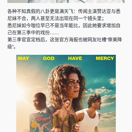
各种不知真假的八卦更是满天飞：传闻主演赞达亚与悉
尼妹不合，两人甚至无法出现在同一个镜头里；
悉尼妹如今咖位早已不是当年能比，因此她要求增加自
己在第三季中的戏份
……
第三季官宣定档后，这张官方海报也被网友吐槽
“审美降
级”
。