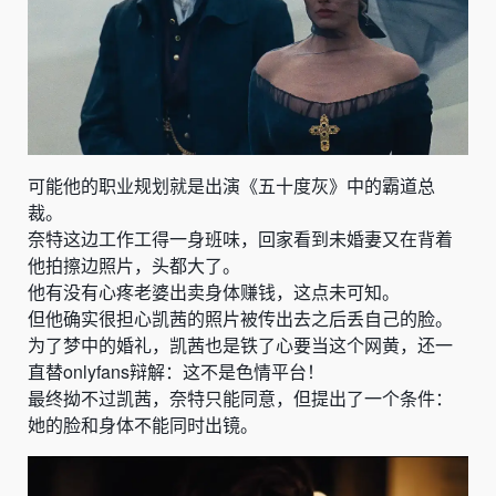
可能他的职业规划就是出演《五十度灰》中的霸道总
裁。
奈特这边工作工得一身班味，回家看到未婚妻又在背着
他拍擦边照片，头都大了。
他有没有心疼老婆出卖身体赚钱，这点未可知。
但他确实很担心凯茜的照片被传出去之后丢自己的脸。
为了梦中的婚礼，凯茜也是铁了心要当这个网黄，还一
直替
onlyfans
辩解：这不是色情平台！
最终拗不过凯茜，奈特只能同意，但提出了一个条件：
她的脸和身体不能同时出镜。