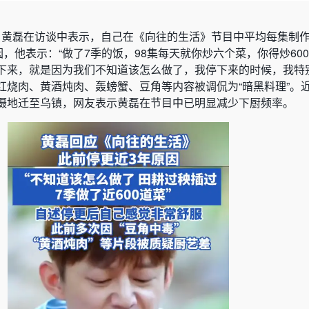
日，黄磊在访谈中表示，自己在《向往的生活》节目中平均每集制
因，他表示：“做了7季的饭，98集每天就你炒六个菜，你得炒60
下来，就是因为我们不知道该怎么做了，我停下来的时候，我特
红烧肉、黄酒炖肉、轰螃蟹、豆角等内容被调侃为“暗黑料理”。
摄地迁至乌镇，网友表示黄磊在节目中已明显减少下厨频率。