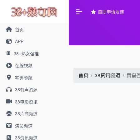
自助申请友连
首页
APP
38+熟女强推
在線視頻
首页
38资讯频道
黄磊
宅男導航
38有声资源
38电影资讯
38片商频道
演员频道
38资讯频道