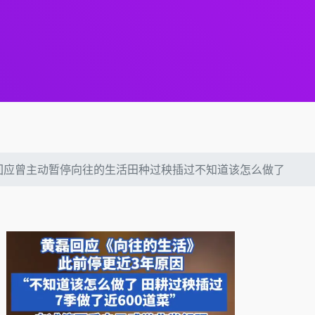
回应曾主动暂停向往的生活田种过秧插过不知道该怎么做了