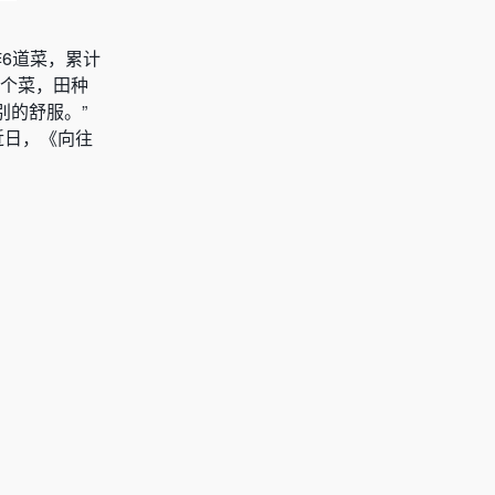
作6道菜，累计
0个菜，田种
别的舒服。”
近日，《向往