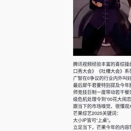
腾讯视频经验丰富的喜综操
口秀大会》《吐槽大会》系
广智在0争议的行业内外叫
最后犀牛君要特别提及今年
师竞技巨制一度带动若干餐
级危机处理令到“00花大
跟当下的市场嗅觉、很懂观
芒果综艺2025关键词：
大小IP皆可“上桌”。
立足当下，芒果今年的内容