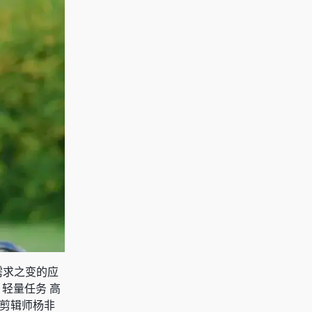
需求之变的应
轻量任务 高
总剪辑师杨非