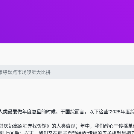
5爆综盘点市场嗅觉大比拼
类最爱做年度复盘的时候。于国综而言，以下这些“2025年度综
：
高龄庆奶高原狂奔找饭馆》的人类奇观；年中，我们醉心于传播单
可跟上00后；岁末，我们又在脑子自动播放“传统的五子棋就是把