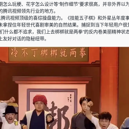
期怎么玩梗、花字怎么设计等“制作细节”要求很高，并非外界以
的腾讯视频领先行业的地方。
显腾讯视频顶级的喜综操盘能力。《技能五子棋》和外星丛年度
未拿捏住年轻世代喜剧审美的自然结果。捕捉到当下年轻用户很爱
我们什么都不追求，我们上去梆梆就是两拳”的反内卷美丽精神状
上友好对话的隐秘纽带。