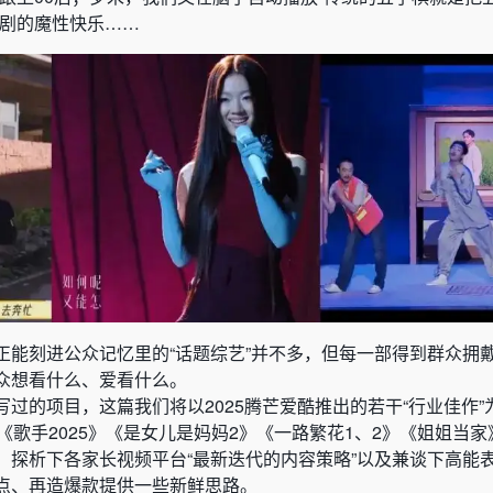
喜剧的魔性快乐……
正能刻进公众记忆里的“话题综艺”并不多，但每一部得到群众拥
众想看什么、爱看什么。
过的项目，这篇我们将以2025腾芒爱酷推出的若干“行业佳作”
《歌手2025》《是女儿是妈妈2》《一路繁花1、2》《姐姐当
，探析下各家长视频平台“最新迭代的内容策略”以及兼谈下高能
点、再造爆款提供一些新鲜思路。