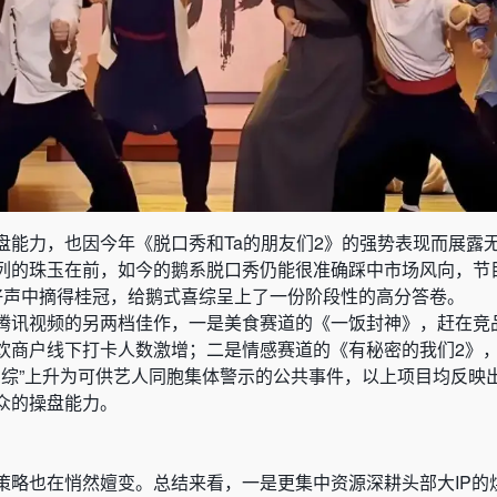
盘能力，也因今年《脱口秀和Ta的朋友们2》的强势表现而展露
列的珠玉在前，如今的鹅系脱口秀仍能很准确踩中市场风向，节
好声中摘得桂冠，给鹅式喜综呈上了一份阶段性的高分答卷。
腾讯视频的另两档佳作，一是美食赛道的《一饭封神》，赶在竞
饮商户线下打卡人数激增；二是情感赛道的《有秘密的我们2》
闹恋综”上升为可供艺人同胞集体警示的公共事件，以上项目均反映
众的操盘能力。
策略也在悄然嬗变。总结来看，一是更集中资源深耕头部大IP的