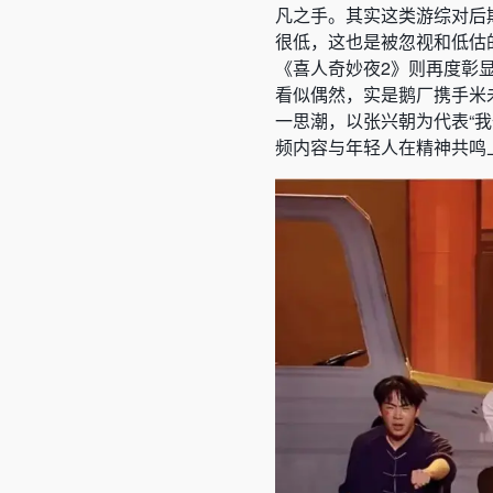
凡之手。其实这类游综对后
很低，这也是被忽视和低估
《喜人奇妙夜2》则再度彰
看似偶然，实是鹅厂携手米
一思潮，以张兴朝为代表“
频内容与年轻人在精神共鸣