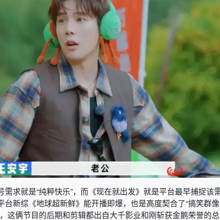
号需求就是“纯粹快乐”，而《现在就出发》就是平台最早捕捉该
平台新综《地球超新鲜》能开播即爆，也是高度契合了“搞笑群像 
上，这俩节目的后期和剪辑都出自大千影业和刚斩获金鹅荣誉的