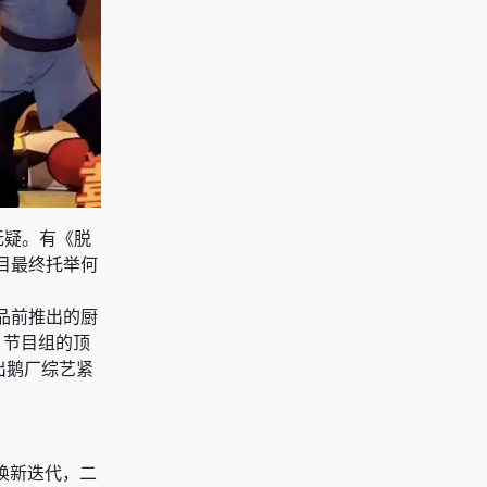
无疑。有《脱
目最终托举何
品前推出的厨
，节目组的顶
出鹅厂综艺紧
焕新迭代，二