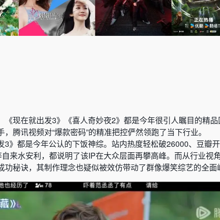
，《现在就出发3》《喜人奇妙夜2》都是今年很引人瞩目的精品
手，腾讯视频对“爆款密码”的精准把控俨然领跑了当下行业。
3》都是今年公认的下饭神综。站内热度轻松破26000、豆瓣开分
等自来水安利，都说明了该IP在大众层面再攀高峰。而从行业视
成功秘诀，其制作理念也疑似被效仿带动了群像爆笑综艺的全面