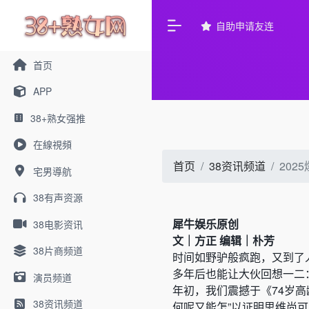
自助申请友连
首页
APP
38+熟女强推
在線視頻
首页
38资讯频道
202
宅男導航
38有声资源
犀牛娱乐原创
38电影资讯
文｜方正 编辑｜朴芳
38片商频道
时间如野驴般疯跑，又到了人
多年后也能让大伙回想一二
演员频道
年初，我们震撼于《74岁
38资讯频道
何呢又能怎”以证明思维尚