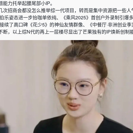
题能力托举起腰尾部小IP。
几次招商会都没怎么推举综一代项目，转而是集中资源把一些人气
以伯乐姿态进一步抬咖单依纯、《乘风2025》首创户外录制引爆
》接续了高口碑《花少5》的神仙友情群像、《中餐厅·非洲创业季
不断，以上综N代的再上一层楼尽显出了芒果独有的IP焕新创制