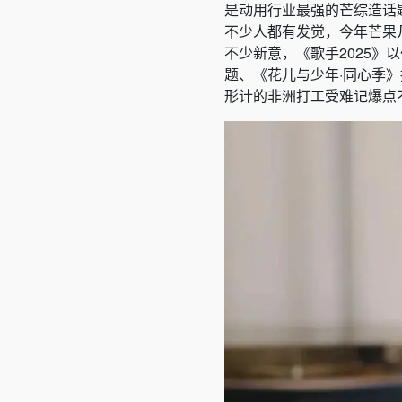
是动用行业最强的芒综造话
不少人都有发觉，今年芒果
不少新意，《歌手2025》
题、《花儿与少年·同心季
形计的非洲打工受难记爆点