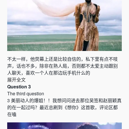
不太一样，他荧幕上还是比较自信的，私下里有点不吱
声，话也不多，除非在熟人局，否则都不太爱主动跟别
人聊天，喜欢一个人在那边玩手机什么的
展开全文
Question 3
The third question
3
美丽动人的爆姐！！我想问问进去那位
吴签
和赵丽颖真
的在一起过吗？最近总刷到
《
想你
》
这首歌
，
评论区都
在嗑