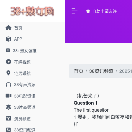
自助申请友连
首页
APP
38+熟女强推
在線視頻
首页
38资讯频道
20
宅男導航
38有声资源
（
扒酱来了）
38电影资讯
Question 1
38片商频道
The first question
1
爆姐，我想问问白敬亭和
演员频道
样
38资讯频道