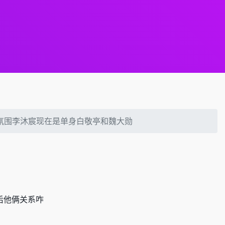
家庭氛围李沐宸现在是单身白敬亭和魏大勋
后他俩关系咋