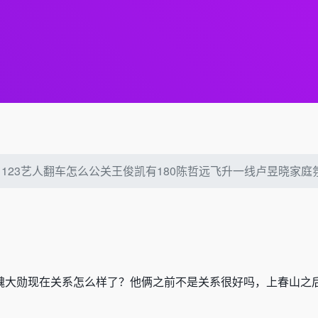
251123艺人翻车怎么公关王俊凯有180陈哲远飞升一线卢昱晓
魏大勋现在关系怎么样了？他俩之前不是关系很好吗，上春山之