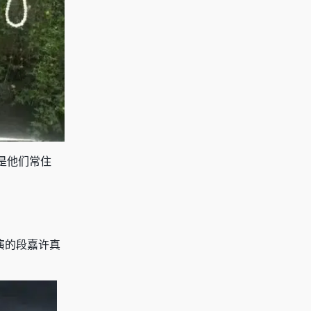
是他们常住
演的段嘉许真