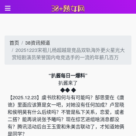
首页
38资讯频道
20251223宋祖儿杨超越是竞品双轨海外更火星光大
赏短剧演员荣誉国内电竞选手的一流的年薪几百万
“扒酱每日一爆料”
扒酱来了
◆
◆
◆
【
2025.12.23
】
虞书欣和何与有可能吗
？
郜思雯在
《
唐
诡
》
里面应该算是女一吧，对她没有任何加成
？
卢昱晓
和侯明昊有什么后续吗
？
不管是私下关系
，
恋爱
，
或者
二搭
？
能再说说张予曦吗？现在综艺进组啥消息都没
有
？
腾讯活动后台王玉雯和朱美吉联动了，才知道她俩
是同学
？