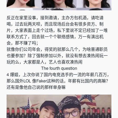
反正在家里没事，接到邀请，主办方包机酒，请吃请
喝，过去玩两天呗，而且现场后台会有很多资方、制
片，大家表面上走个过场，私下里说不定已经加了一堆
联系方式了，回去就一个个联络感情，万一有演出机
会，那不赚了吗；
就像你们公司年会，得奖的就那么几个，为啥普通职员
也要参加？除了强制参加以外，就没有想去凑热闹玩一
玩的么，大家都是人，艺人也喜欢凑热闹
The fourth question
4
爆姐，上次你说了国内电竞选手的一流的年薪几百万，
那么国外
LOL
像
Faker
这种的话，年薪有比国内的高嘛？
还有是像他自己说的那样单身嘛