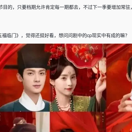
节目的，只要档期允许肯定每一期都去，不过下一季要增加常驻
五福临门》，觉得还挺好看，想问问剧中的
cp
现实中有成的嘛？