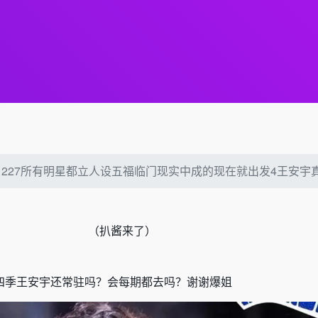
251227所有明星都立人设五福临门现实中成的现在就出发4王安
（
扒酱来了）
四季王安宇还常驻吗？会每期都去吗？谢谢爆姐