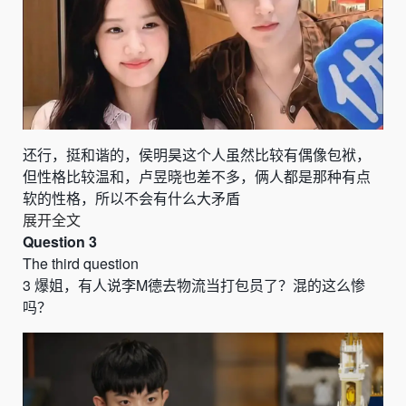
还行，
挺和谐的，侯明昊这个人虽然比较有偶像包袱，
但性格比较温和，卢昱晓也差不多，俩人都是那种有点
软的性格，所以不会有什么大矛盾
展开全文
Question 3
The third question
3
爆姐，有人说
李
M
德去物流当打包员了
？混的这么惨
吗？