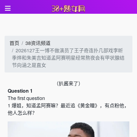
首页
38资讯频道
2026127王一博不做演员了王子奇连扑几部戏李昕
季烨和朱美吉知道孟阿赛明星经常熬夜会有甲状腺结
节向涵之是直女
（
扒酱来了）
Question 1
The first question
1
爆姐
，
知道孟阿赛嘛？最近追
《
黄金瞳
》
，有点粉他，
他人怎么样？