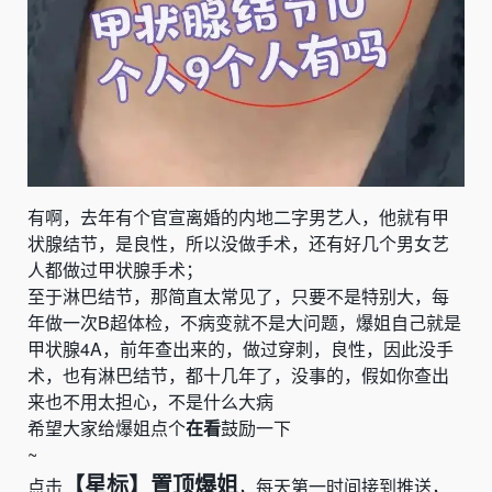
有啊，去年有个官宣离婚的内地二字男艺人，他就有甲
状腺结节，是良性，所以没做手术，还有好几个男女艺
人都做过甲状腺手术；
至于淋巴结节，那简直太常见了，只要不是特别大，每
年做一次
B
超体检，不病变就不是大问题，爆姐自己就是
甲状腺
4A
，前年查出来的，做过穿刺，良性，因此没手
术，也有淋巴结节，都十几年了，没事的，假如你查出
来也不用太担心，不是什么大病
希望大家给爆姐点个
在看
鼓励一下
~
【星标】置顶爆姐
点击
，每天第一时间接到推送，