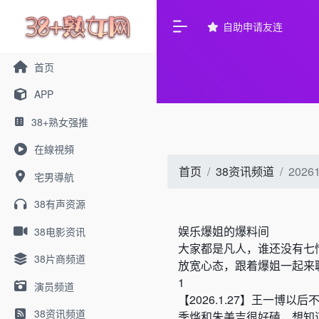
自助申请友连
首页
APP
38+熟女强推
在線視頻
首页
38资讯频道
20
宅男導航
38有声资源
娱乐爆姐的爆料间
38电影资讯
大家都是凡人，谁还没有七
38片商频道
放宽心态，跟着爆姐一起来
1
演员频道
【
2026.1.27
】
王一博以后
38资讯频道
季烨和朱美吉很好磕，想知