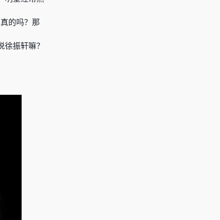
，真的吗？那
说徐振轩嘛？