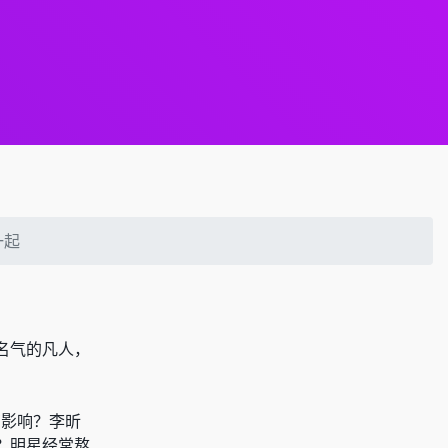
一起
名气的凡人，
有影响
？
李昕
？
明星经常熬