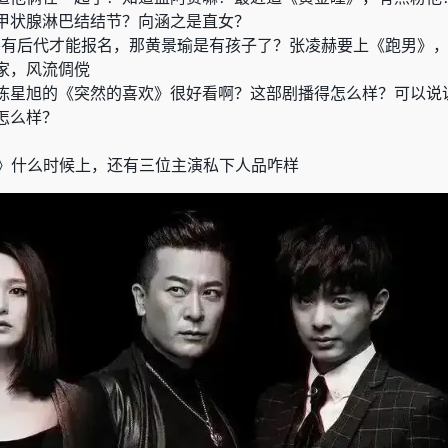
甲状腺淋巴结结节
？
向涵之是直女
？
要有后代才能报名，那黄景瑜是有孩子了
？
张凌赫要上《跑男》
家，风流倜傥
陈星旭的
《
突然的喜欢
》
很好看啊？这部剧播得怎么样
？
可以说
怎么样
？
》
什么时候上，还有三位主演私下人品咋样