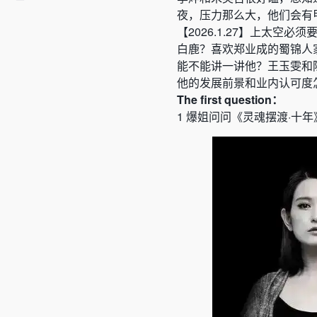
夜
，
压力那么大
，
他们会有
【
2026.1.27
】
上太空必须
白鹿？
喜欢郑业成的蜀锦人
能不能讲一讲他
？
王玉雯和
他的发展前景和业内认可度
The
first
question：
1
爆姐问问
《
灵魂摆渡
·
十年