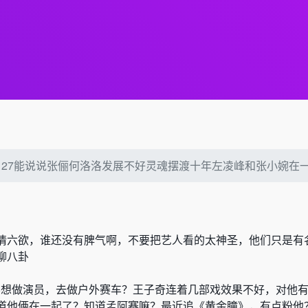
26127能说说张俪何洛洛发展不好灵魂摆渡十年左凌峰和张小婉在
情六欲，谁还没有脾气啊，不要把艺人看的太神圣，他们只是有
聊八卦
不想做演员，去做户外赛车？
王子奇连着几部戏效果不好，对他
道他俩在一起了
？
知道孟阿赛嘛？最近追
《
黄金瞳
》
，有点粉他