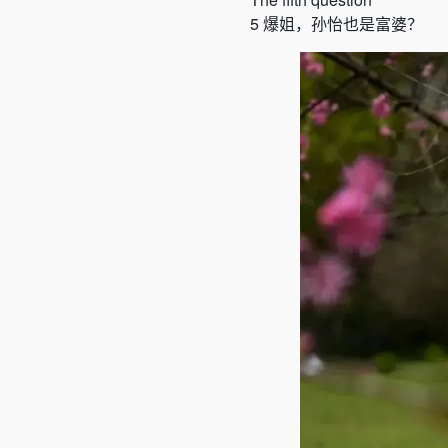
5
爆姐，孙怡也是富婆？