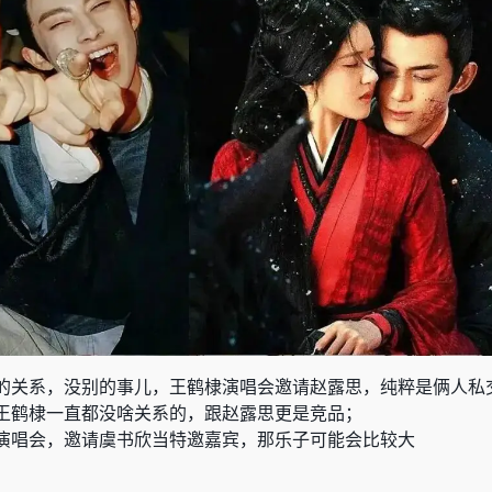
的关系，没别的事儿，王鹤棣演唱会邀请赵露思，纯粹是俩人私
王鹤棣一直都没啥关系的，跟赵露思更是竞品；
演唱会，邀请虞书欣当特邀嘉宾，那乐子可能会比较大