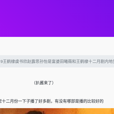
2619王鹤棣虞书欣赵露思孙怡是富婆田曦薇和王鹤棣十二月剧内
（
扒酱来了）
觉十二月份一下子播了好多剧，有没有哪部是播的比较好的