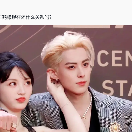
王鹤棣现在还
什么关系
吗？