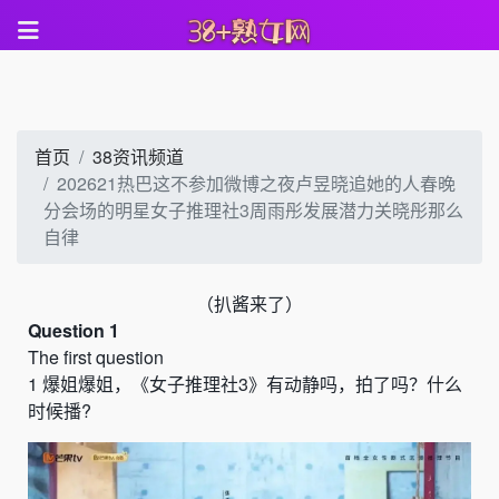
首页
38资讯频道
202621热巴这不参加微博之夜卢昱晓追她的人春晚
分会场的明星女子推理社3周雨彤发展潜力关晓彤那么
自律
（
扒酱来了）
Question 1
The first question
1
爆姐爆姐，《女子推理社
3
》有动静吗，拍了吗？什么
时候播
?