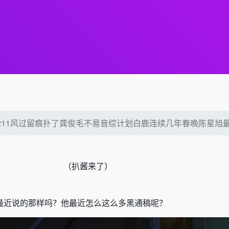
26211风过留痕扑了龚俊毛不易音综计划白鹿连续几年春晚陈星
（
扒酱来了）
最近说的那样吗？他最近怎么这么多黑通稿呢？