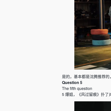
是的，基本都是沈腾推荐的
Question 5
The fifth question
5
爆姐，
《
风过留痕
》
扑了