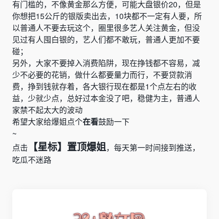
有门槛的，不像黄金那么方便，可能大盘银价
20
，但是
你想把
15
公斤的银版卖出去，
10
块都不一定有人要，所
以普通人不要去玩这个，圈里很多艺人关注黄金，但没
见过有人囤白银的，艺人们都不敢玩，普通人更加不要
碰；
另外，大家不要掉入消费陷阱，现在挣钱都不容易，减
少不必要的花销，做什么都要量力而行，不要贷款消
费，挣到钱就存着，各大银行现在都是
1
个点左右的收
益，少就少点，总好过本金没了吧，稳健为主，普通人
家禁不起太大的波动
希望大家给爆姐点个
在看
鼓励一下
~
【星标】置顶爆姐
点击
，每天第一时间接到推送，
吃瓜不迷路