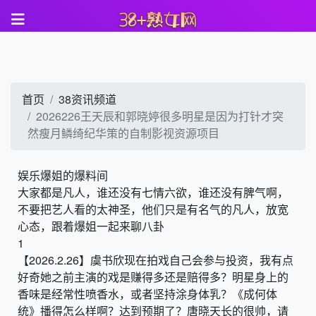
首页
38资讯频道
2026226王天辰和郭晓婷很多明星是因为打针才突
然瘦月鳞绮纪华策的自制影视资源项目
娱乐爆姐的爆料间
大家都是凡人，谁还没有七情六欲，谁还没有脾气啊，
不要把艺人看的太神圣，他们只是有名气的凡人，放宽
心态，跟着爆姐一起来聊八卦
1
【
2026.2.26
】
虞书欣现在拍戏自己会参与投资，我有点
好奇她之前主演的戏是赚得多还是赔得多
？
明星身上的
香味是经常性喷香水
，
或者坚持涂身体乳
？
《成何体
统》播得怎么样啊？达到预期了
？
唐晓天长的很帅，请