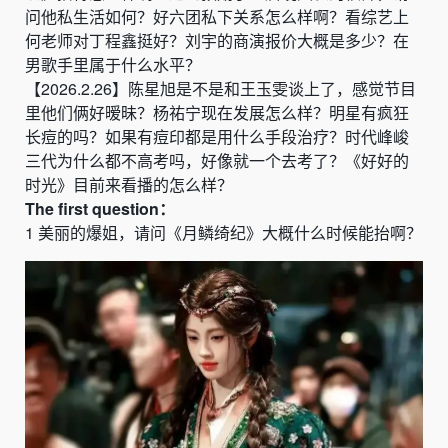
问他私生活如何？好六团私下关系怎么样啊
？
看综艺上
何老师对丁程鑫挺好
？刘宇的商演报价大概是多少？在
男歌手里属于什么水平？
【
2026.2.26
】
陈星旭是不是和王玉雯谈上了，感觉节目
里他们俩好暧昧
？
杨祐宁现在发展怎么样
？
明星有疯狂
长痘的吗？如果有痘印都是用什么手段治疗
？
时代峰峻
三代为什么都不高考吗，好像就一个去考了
？《好好的
时光》目前来看播的怎么样？
The
first
question：
1
美丽的爆姐，请问《月鳞绮纪》大概什么时候能抬啊？