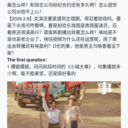
展怎么样？和现在公司经纪合约还有多久啊？怎么感觉
公司对他不上心
？
【
2026.2.8
】
女演员要是遇到生理期
，
得忍着拍戏吗，要
是下水戏可咋整啊，要是拍欢乐戏我是真佩服演员，忍
着疼还得演高兴
？
龚俊新剧播出效果怎么样
？
咪咕是不
是也是老企业了，咪咕视频为什么还在运营呢，除了奥
运会转播还有啥盈利
？
D
伦的事，他是男主为啥香蜜没下
架？
The
first
question：
1
爆姐爆姐，问问前段时间的
《
小城大事
》
，均集播放多
少啊，能不能拿奖，还是挺好看的