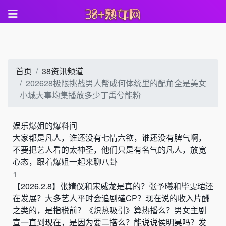
首页
38资讯频道
202628极限挑战男人帮成何体统里的配角全是美女
小城大事均集播放多少丁禹兮能粉
娱乐爆姐的爆料间
大家都是凡人，谁还没有七情六欲，谁还没有脾气啊，
不要把艺人看的太神圣，他们只是有名气的凡人，放宽
心态，跟着爆姐一起来聊八卦
1
【
2026.2.8
】
张婧仪和宋威龙是真的
？张予曦和毕雯珺还
在发展？
大多艺人平时会追剧磕
CP
？
现在说的收入片酬
之类的
，
是指税前
？
《
炽热吸引
》
算热播么？男女主剧
宣一直到现在
，
是因为要二搭么
？
能说说侯明昊吗？发