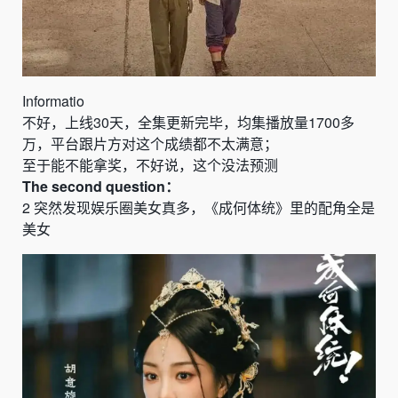
Informatio
不好，上线
30
天，全集更新完毕，均集播放量
1700
多
万，平台跟片方对这个成绩都不太满意；
至于能不能拿奖，不好说，这个没法预测
The
second
question：
2
突然发现娱乐圈美女真多，
《
成何体统
》
里的配角全是
美女