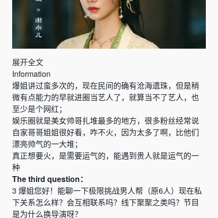
展开全文
Information
爆姐讲过蛮多次的，现在民间的确有沧海遗珠，但是稍
微有点能力的早就进圈当艺人了，就算当不了艺人，也
至少是个网红；
娱乐圈就是美女帅哥扎堆最多的地方，很多粉丝经常说
自家哥哥姐姐很好看，咋不火，因为太多了啊，比他们
漂亮帅气的一大堆；
真正想要火，是需要运气的，能遇到贵人就是运气的一
种
The
third
question：
3
爆姐您好！
能
聊一下极限挑战男人帮（原
6
人）现在私
下关系怎么样？会互相联系吗？线下聚聚之类吗？节目
是为什么换导演呀？