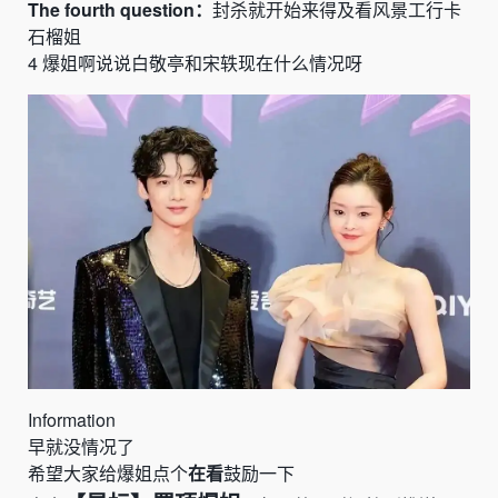
The fourth question：
封
杀就开始来得及看风景工行卡
石榴姐
4
爆姐啊
说说白敬亭和宋轶现在什么情况呀
Information
早就没情况了
希望大家给爆姐点个
在看
鼓励一下