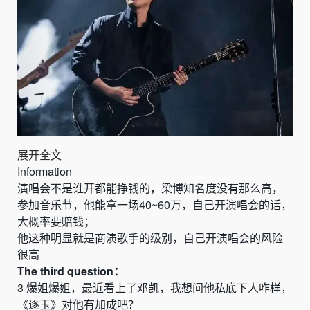
展开全文
Information
演唱会不是谁开都能挣钱的，梁博知名度没有那么高，
参加音乐节，他能拿一场
40~60
万，自己开演唱会的话，
大概率要赔钱；
他这种明显就是商演歌手的级别，自己开演唱会的风险
很高
The
third
question：
3
爆姐爆姐，最近看上了邓凯，我想问他私底下人咋样，
《
逐玉
》
对他有加成吧？