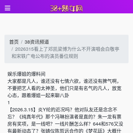
首页
38资讯频道
2026315看上了邓凯梁博为什么不开演唱会白敬亭
和宋轶广电公布的演员番位规则
娱乐爆姐的爆料间
大家都是凡人，谁还没有七情六欲，谁还没有脾气啊，
不要把艺人看的太神圣，他们只是有名气的凡人，放宽
心态，跟着爆姐一起来聊八卦
1
【
2026.3.15
】
炎
Y
纶的近况吗？他对队友还是念念不
忘
？
《
纯真年代
》
那个冯琳扮演者是直的
？
朱一龙有票
房有奖项，是一线吧？一线片酬怎么样？
644
和
576
又没
有最新动态了
？
张婧仪陈哲远合作的《梦花廷》大概什