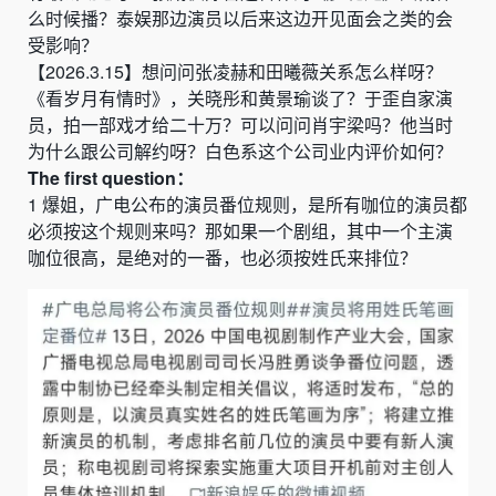
么时候播
？
泰娱那边演员以后来这边开见面会之类的会
受影响
？
【
2026.3.15
】
想问问张凌赫和田曦薇关系怎么样呀？
《
看岁月有情时
》，
关晓彤
和
黄景瑜
谈了
？
于
歪
自家演
员，拍一部戏才给二十万
？
可以问问肖宇梁吗？他当时
为什么跟公司
解约
呀？白色系这个公司业内评价如何
？
The
first
question：
1
爆姐，广电公布的演员番位规则，是所有咖位的演员都
必须按这个规则来吗？那如果一个剧组，其中一个主演
咖位很高，是绝对的一番，也必须按姓氏来排位？