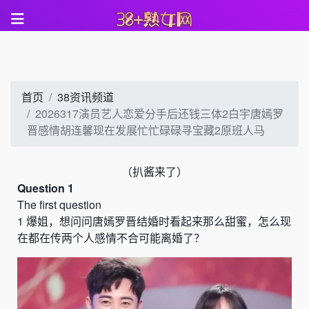
首页
38资讯频道
2026317演员艺人恋爱分手后还钱三体2白宇唐嫣罗
晋感情胡连馨现在发展忙忙碌碌寻宝藏2原班人马
（
扒酱来了）
Question 1
The first question
1
爆姐，想问问唐嫣罗晋结婚时看起来那么甜蜜，怎么现
在都在传两个人感情不合可能离婚了？