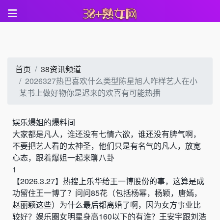
首页
38资讯频道
2026327热巴喜欢什么类型陈星旭人咋样艺人在小
某书上做好物你是迟来的欢喜有可能热播
娱乐爆姐的爆料间
大家都是凡人，谁还没有七情六欲，谁还没有脾气啊，
不要把艺人看的太神圣，他们只是有名气的凡人，放宽
心态，跟着爆姐一起来聊八卦
1
【
2026.3.27
】
热搜上乐华给王一博股份的事，这算是成
功留住王一博了
？
问问
85
花（包括杨幂，杨颖，唐嫣，
赵丽颖这些）为什么最后都离婚了啊，因为女方事业比
较好
？
娱乐圈女明星身高
160
以下的有谁
？
王安宇跟刘浩