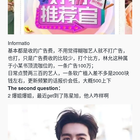
Informatio
基本都是收的广告费，不用觉得糊咖艺人就不打广告，
也打，只是广告费收的比较少，打个比方，林允这种属
于小某书顶流咖位的，一条广告
100
万；
日常点赞两三百的艺人，一条软广植入差不多是
2000
块
钱左右，更新频繁的话报价会低，大概
500
上下
The
second
question：
2
爆姐爆姐，最近
get
到了陈星旭，他人咋样啊