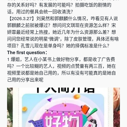
存的关系好吗？有发展的可能吗？拍摄吃饭的剧情的
话，用过的餐具会统一回收清洗
？
【
2026.3.27
】
刘昊然和郭麒麟什么情况，咋看见有人说
郭麒麟之前就被爆过
？
想问问文琪现在资源怎么样
？宋
妍霏最近经常上热搜，她近几年为什么资源那么差？
想
问问您经常说的明星
“
微调
”
，除了皮肤管理，具体还有啥
项目
？
孔雪儿现在是单身吗？她的择偶标准是什么
？
The
first
question：
1
爆姐，艺人在小
某
书上做好物分享，都是收了广告费
吗？一个比较糊的艺人，视频的点赞量有两三百，她在
视频里说都是她自己用的，所以有没有可能真的是她自
己用的分享出来呢